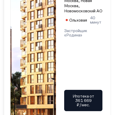
Москва, Новая
Москва,
Новомосковский АО
40
Ольховая
минут
Застройщик
«Родина»
Ипотека от
361 669
₽/мес.