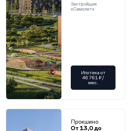
Застройщик
«Самолет»
Ипотека от
46 761 ₽/
мес.
Прокшино
От 13,0 до