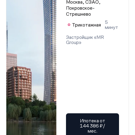
Москва, СЗАО,
Покровское-
Стрешнево
5
Трикотажная
минут
Застройщик «MR
Group»
Ипотека от
144 386 ₽/
мес.