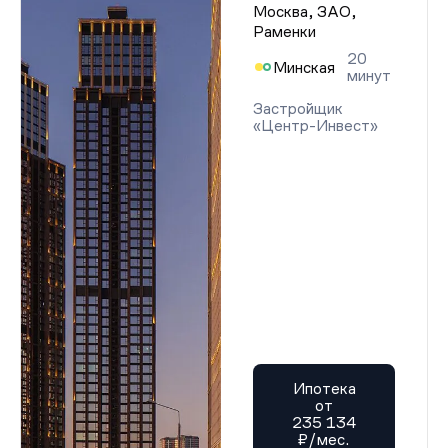
Москва, ЗАО,
Раменки
20
Минская
минут
Застройщик
«Центр-Инвест»
Ипотека
от
235 134
₽/мес.