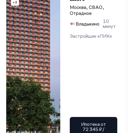
+3
Москва, СВАО,
Отрадное
10
Владыкино
минут
Застройщик «ПИК»
Ипотека от
72 345 ₽/