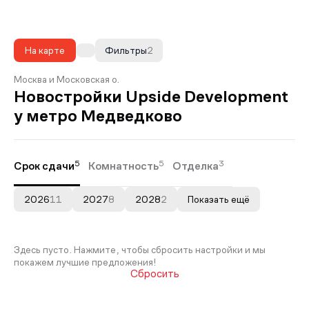
На карте
Фильтры
2
Москва и Московская о.
Новостройки Upside Development
у метро Медведково
5
5
3
Срок сдачи
Комнатность
Отделка
2026
11
2027
8
2028
2
Показать ещё
Здесь пусто. Нажмите, чтобы сбросить настройки и мы
покажем лучшие предложения!
Сбросить