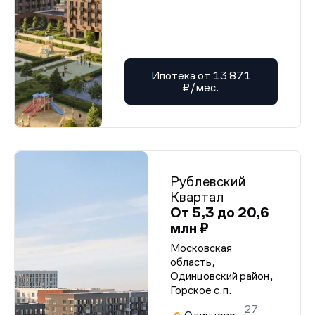
Ипотека от 13 871
₽/мес.
Рублевский
Квартал
От 5,3 до 20,6
млн ₽
Московская
область,
Одинцовский район,
Горское с.п.
27