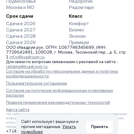
Подмосковье
Недорогие
Москва и МО
Рядом парк
Срок сдачи
Класс
Сдача в 2026
Комфорт
Сдача в 2027
Бизнес
Сдача в 2028
Эконом
Сдача в 2029
Премиум
ООО «Квадрум.ру», ОГРН: 1067746345699, ИНН:
7729542491, 109028, г. Москва, Тессинский пер., д. 5, стр.
1
info@kvadroom.ru
Для связи по вопросам связанными с рекламой на сайте -
reklama@kvadroom.ru
Согласие на обработку персональных данных и политика
конфиденциальности
Пользовательское соглашение
Согласие на получение информационных и рекламных
рассылок
Правила применения рекомендательных технологий
Карта сайта
На сайте применяются рекомендательные технологии предоставления
информации на основе сбора, систематизации и анализа сведений,
Сайт использует ваши куки и
относящихся к предпочтениям пользователей сети «Интернет»,
прочие метаданные.
Узнать
Принять
находящихся на территории Российской Федерации.
+7 (495) 157-88-80
подробнее