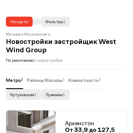
На карте
Фильтры
1
Москва и Московская о.
Новостройки застройщик West
Wind Group
По умолчанию
1 новостройка
2
1
2
Метро
Районы Москвы
Комнатность
Кутузовская
1
Лужники
1
Аркенстон
От 33,9 до 127,5