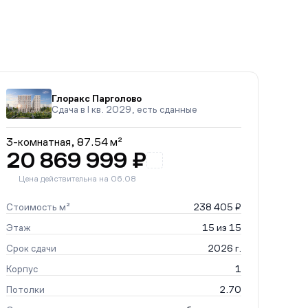
Глоракс Парголово
Сдача в I кв. 2029, есть сданные
3-комнатная,
87.54 м²
20 869 999 ₽
Цена действительна на 06.08
Стоимость м²
238 405 ₽
Этаж
15 из 15
Срок сдачи
2026 г.
Корпус
1
Потолки
2.70