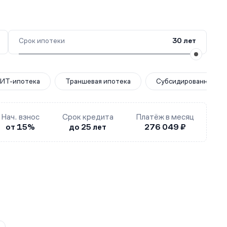
Срок ипотеки
30 лет
ИТ-ипотека
Траншевая ипотека
Субсидированная за
Нач. взнос
Срок кредита
Платёж в месяц
от 15%
до 25 лет
276 049 ₽