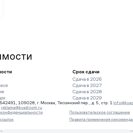
имости
ности
Срок сдачи
Сдача в 2026
еся
Сдача в 2027
ие
Сдача в 2028
арк
Сдача в 2029
491, 109028, г. Москва, Тессинский пер., д. 5, стр. 1
info@kvad
-
reklama@kvadroom.ru
а конфиденциальности
Пользовательское соглашение
ассылок
Правила применения рекоменда
ения информации на основе сбора, систематизации и анализа сведений, отн