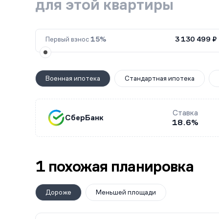
для этой квартиры
Первый взнос
15%
3 130 499 ₽
Военная ипотека
Стандартная ипотека
Ставка
СберБанк
18.6%
1 похожая планировка
Дороже
Меньшей площади