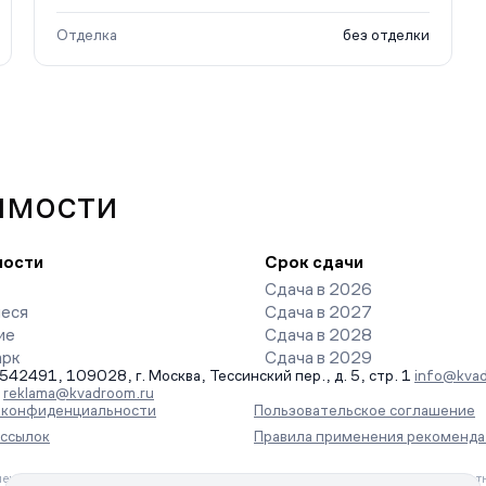
Отделка
без отделки
имости
ности
Срок сдачи
Сдача в 2026
еся
Сдача в 2027
ие
Сдача в 2028
арк
Сдача в 2029
491, 109028, г. Москва, Тессинский пер., д. 5, стр. 1
info@kvad
-
reklama@kvadroom.ru
а конфиденциальности
Пользовательское соглашение
ассылок
Правила применения рекоменда
ения информации на основе сбора, систематизации и анализа сведений, отн