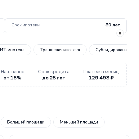
Срок ипотеки
30 лет
ИТ-ипотека
Траншевая ипотека
Субсидированная за
Нач. взнос
Срок кредита
Платёж в месяц
от 15%
до 25 лет
129 493 ₽
Большей площади
Меньшей площади