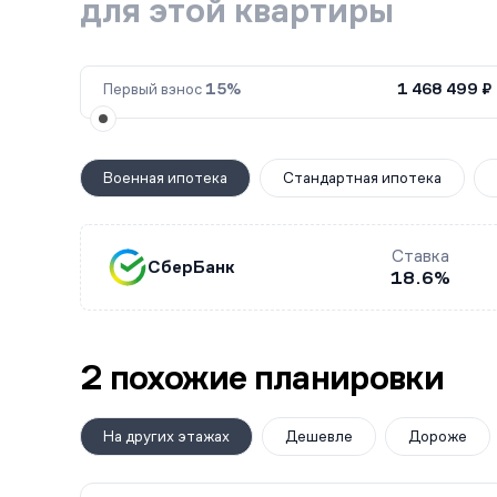
для этой квартиры
Первый взнос
15%
1 468 499 ₽
Военная ипотека
Стандартная ипотека
Ставка
СберБанк
18.6%
2 похожие планировки
На других этажах
Дешевле
Дороже