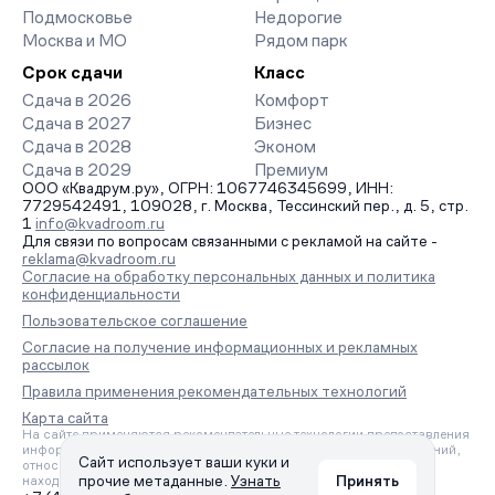
Подмосковье
Недорогие
Москва и МО
Рядом парк
Срок сдачи
Класс
Сдача в 2026
Комфорт
Сдача в 2027
Бизнес
Сдача в 2028
Эконом
Сдача в 2029
Премиум
ООО «Квадрум.ру», ОГРН: 1067746345699, ИНН:
7729542491, 109028, г. Москва, Тессинский пер., д. 5, стр.
1
info@kvadroom.ru
Для связи по вопросам связанными с рекламой на сайте -
reklama@kvadroom.ru
Согласие на обработку персональных данных и политика
конфиденциальности
Пользовательское соглашение
Согласие на получение информационных и рекламных
рассылок
Правила применения рекомендательных технологий
Карта сайта
На сайте применяются рекомендательные технологии предоставления
информации на основе сбора, систематизации и анализа сведений,
Сайт использует ваши куки и
относящихся к предпочтениям пользователей сети «Интернет»,
прочие метаданные.
Узнать
Принять
находящихся на территории Российской Федерации.