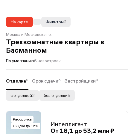
На карте
Фильтры
2
Москва и Московская о.
Трехкомнатные квартиры в
Басманном
По умолчанию
6 новостроек
2
3
9
Отделка
Срок сдачи
Застройщики
с отделкой
2
без отделки
5
Рассрочка
Интеллигент
Скидка до 16%
От 18,1 до 53,2 млн ₽