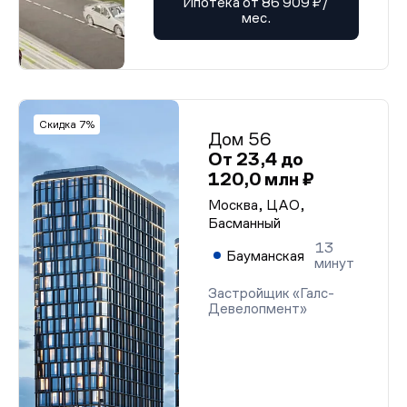
Ипотека от 86 909 ₽/
мес.
Скидка 7%
Дом 56
От 23,4 до
120,0 млн ₽
Москва, ЦАО,
Басманный
13
Бауманская
минут
Застройщик «Галс-
Девелопмент»