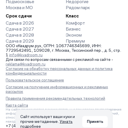
Подмосковье
Недорогие
Москва и МО
Рядом парк
Срок сдачи
Класс
Сдача в 2026
Комфорт
Сдача в 2027
Бизнес
Сдача в 2028
Эконом
Сдача в 2029
Премиум
ООО «Квадрум.ру», ОГРН: 1067746345699, ИНН:
7729542491, 109028, г. Москва, Тессинский пер., д. 5, стр.
1
info@kvadroom.ru
Для связи по вопросам связанными с рекламой на сайте -
reklama@kvadroom.ru
Согласие на обработку персональных данных и политика
конфиденциальности
Пользовательское соглашение
Согласие на получение информационных и рекламных
рассылок
Правила применения рекомендательных технологий
Карта сайта
На сайте применяются рекомендательные технологии предоставления
информации на основе сбора, систематизации и анализа сведений,
Сайт использует ваши куки и
относящихся к предпочтениям пользователей сети «Интернет»,
прочие метаданные.
Узнать
Принять
находящихся на территории Российской Федерации.
+7 (495) 157-88-80
подробнее