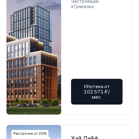
Застройщик
«Гранель»
Ипотека от
102 571 ₽/
мес.
Рассрочка от 20%
Хай Лайф