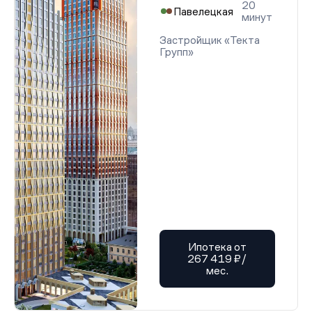
20
Павелецкая
минут
Застройщик «Текта
Групп»
Ипотека от
267 419 ₽/
мес.