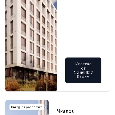
Ипотека
от
1 356 627
₽/мес.
Выгодная рассрочка
Чкалов