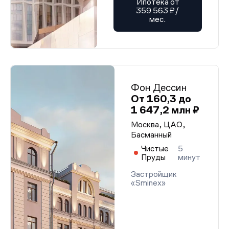
Ипотека от
359 563 ₽/
мес.
Фон Дессин
От 160,3 до
1 647,2 млн ₽
Москва, ЦАО,
Басманный
Чистые
5
Пруды
минут
Застройщик
«Sminex»