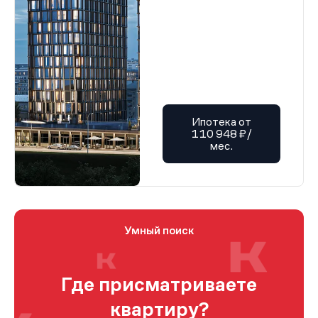
Ипотека от
110 948 ₽/
мес.
Умный поиск
Где присматриваете
квартиру?