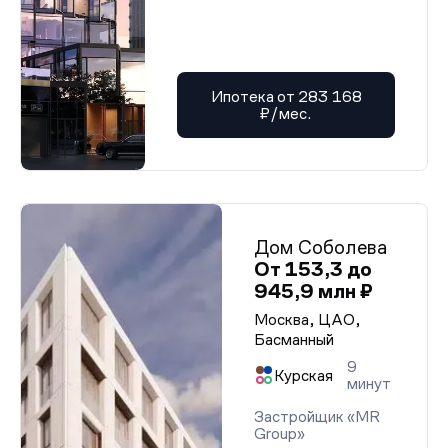
Ипотека от 283 168
₽/мес.
Дом Соболева
От 153,3 до
945,9 млн ₽
Москва, ЦАО,
Басманный
9
Курская
минут
Застройщик «MR
Group»