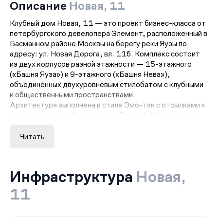
Описание
Новая, 11
Клубный дом Новая, 11 — это проект бизнес-класса от
петербургского девелопера Элемент, расположенный в
Басманном районе Москвы на берегу реки Яузы по
адресу: ул. Новая Дорога, вл. 11б. Комплекс состоит
из двух корпусов разной этажности — 15-этажного
(«Башня Яуза») и 9-этажного («Башня Нева»),
объединённых двухуровневым стилобатом с клубными
и общественными пространствами.
Архитектура выполнена в стиле Эмо-тэк с отсылками к
дворцовым ансамблям времён Петра I. Остеклённый
фасад украшают объёмные панорамные эркеры, а
ступенчатая форма 15-этажной секции гармонично
Читать
спускается к более камерной 9-этажной. Днём силуэт
комплекса подчеркивают террасы, а вечером он
выделяется благодаря архитектурной подсветке.
Инфраструктура
Новая,
В проекте всего 139 квартир площадью от 28 до 150
м². Среди планировок есть уникальные форматы: с
11
террасами, потолками до 5,7 метра, мастер-блоком с
личной гардеробной и санузлом, а также видовые лоты с
панорамным угловым остеклением и обзором на 3