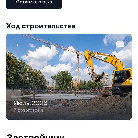
Оставить отзыв
кладовые помещения в паркинге и на втором этаже
проекта;
помещения для хранения детского транспорта
(колясок, самокатов и т. д.) с доступом по магнитной
Ход строительства
карте.
Территория благоустроена по принципу «двор без
машин». Здесь расположены сад-лабиринт, прогулочная
галерея с цветочными композициями, зона с игровым
комплексом, авторский арт-объект, а также
отдельные площадки для спорта и выгула питомцев.
Безопасность обеспечивают системы
видеонаблюдения и контроля доступа.
Транспортная доступность: пешком до станции метро
«Электрозаводская» (Большая кольцевая и Арбатско-
Покровская линии) можно дойти за 16 минут, до
«Бауманской» — за 20 минут. Для автовладельцев
Июль,2026
важна близость к ключевым магистралям: до Яузской
7 фотографий
набережной можно доехать за 1 минуту.
Локация сочетает престижность района и развитую
инфраструктуру. Рядом находятся центры
современного искусства, арт-кластеры, исторические
Застройщик