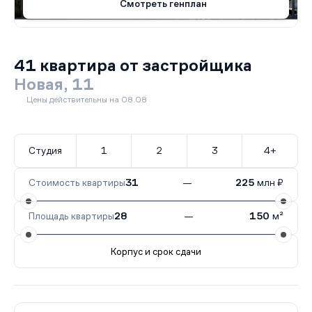
Смотреть генплан
41 квартира от застройщика
Новая, 11
Цены действительны на 08.08
Студия
1
2
3
4+
Стоимость квартиры
31
—
225
млн ₽
Площадь квартиры
28
—
150
м²
Корпус и срок сдачи
Все корпуса
Яуза
27 кв.
II кв. 2029
Нева
14 кв.
I