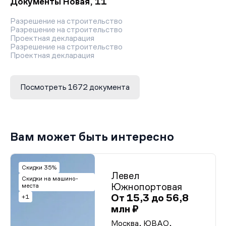
Документы Новая, 11
Разрешение на строительство
Разрешение на строительство
Проектная декларация
Разрешение на строительство
Проектная декларация
Разрешение на строительство
Проектная декларация
Проектная декларация
Посмотреть 1672 документа
Разрешение на строительство
Разрешение на строительство
Проектная декларация
Разрешение на строительство
Разрешение на строительство
Разрешение на строительство
Вам может быть интересно
Разрешение на строительство
Разрешение на строительство
Разрешение на строительство
Разрешение на строительство
Скидки 35%
Левел
Разрешение на строительство
Скидки на машино-
Разрешение на строительство
Южнопортовая
места
Разрешение на строительство
От 15,3 до 56,8
+1
Разрешение на строительство
млн ₽
Разрешение на строительство
Разрешение на строительство
Москва, ЮВАО,