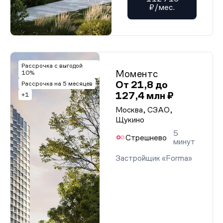
₽/мес.
Рассрочка с выгодой
Моментс
10%
От 21,8 до
Рассрочка на 5 месяцев
127,4 млн ₽
+1
Москва, СЗАО,
Щукино
5
Стрешнево
минут
Застройщик «Forma»