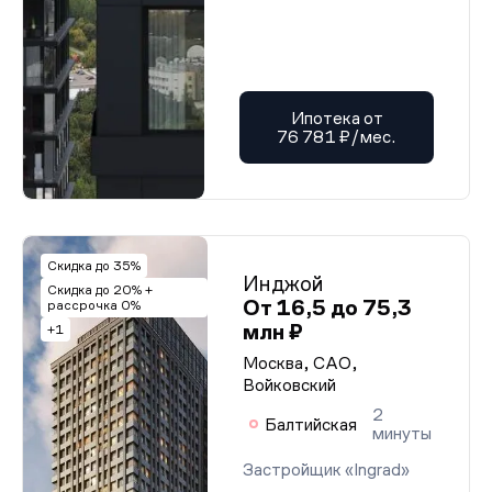
Ипотека от
76 781 ₽/мес.
Скидка до 35%
Инджой
Скидка до 20% +
От 16,5 до 75,3
рассрочка 0%
млн ₽
+1
Москва, САО,
Войковский
2
Балтийская
минуты
Застройщик «Ingrad»