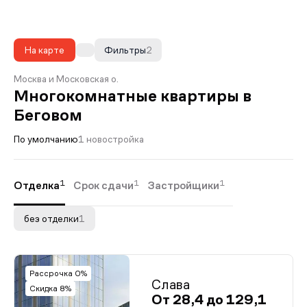
На карте
Фильтры
2
Москва и Московская о.
Многокомнатные квартиры в
Беговом
По умолчанию
1 новостройка
1
1
1
Отделка
Срок сдачи
Застройщики
без отделки
1
Рассрочка 0%
Слава
Скидка 8%
От 28,4 до 129,1