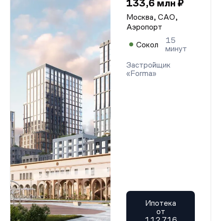
133,6 млн ₽
Москва, САО,
Аэропорт
15
Сокол
минут
Застройщик
«Forma»
Ипотека
от
112 716