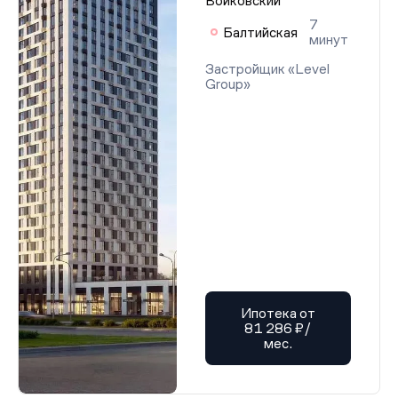
Войковский
7
Балтийская
минут
Застройщик «Level
Group»
Ипотека от
81 286 ₽/
мес.