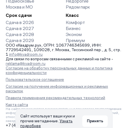
Подмосковье
Недорогие
Москва и МО
Рядом парк
Срок сдачи
Класс
Сдача в 2026
Комфорт
Сдача в 2027
Бизнес
Сдача в 2028
Эконом
Сдача в 2029
Премиум
ООО «Квадрум.ру», ОГРН: 1067746345699, ИНН:
7729542491, 109028, г. Москва, Тессинский пер., д. 5, стр.
1
info@kvadroom.ru
Для связи по вопросам связанными с рекламой на сайте -
reklama@kvadroom.ru
Согласие на обработку персональных данных и политика
конфиденциальности
Пользовательское соглашение
Согласие на получение информационных и рекламных
рассылок
Правила применения рекомендательных технологий
Карта сайта
На сайте применяются рекомендательные технологии предоставления
информации на основе сбора, систематизации и анализа сведений,
Сайт использует ваши куки и
относящихся к предпочтениям пользователей сети «Интернет»,
прочие метаданные.
Узнать
Принять
находящихся на территории Российской Федерации.
+7 (495) 157-88-80
подробнее