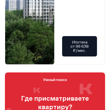
Ипотека
от 96 638
₽/мес.
Умный поиск
Где присматриваете
квартиру?