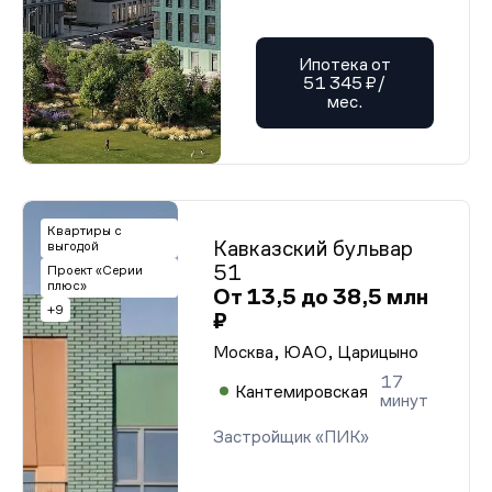
Ипотека от
51 345 ₽/
мес.
Квартиры с
Кавказский бульвар
выгодой
51
Проект «Серии
плюс»
От 13,5 до 38,5 млн
+9
₽
Москва, ЮАО, Царицыно
17
Кантемировская
минут
Застройщик «ПИК»