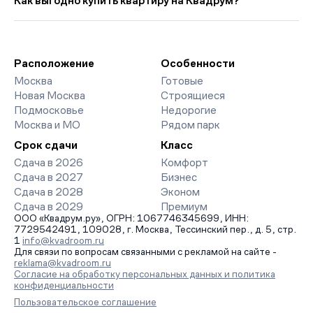
Как выгодно купить квартиру на Квадрум?
10 897 руб. ниже прошлого месяца.
класса. На страницах ЖК доступны отзывы жильцов о
качестве строительства, интерактивный генплан корпусов,
Мы работаем без наценок по официальным ценам
сроки сдачи, особенности благоустройства дворов и
девелоперов, включая закрытые старты продаж и скидки.
паркингов. База обновляется напрямую от застройщиков.
Наш эксперт бесплатно подберет ЖК под ваш бюджет,
организует просмотр и поможет одобрить ипотеку по
Расположение
Особенности
минимальной ставке. Чтобы зафиксировать цену, оставьте
Москва
Готовые
заявку на обратный звонок.
Новая Москва
Строящиеся
Подмосковье
Недорогие
Москва и МО
Рядом парк
Срок сдачи
Класс
Сдача в 2026
Комфорт
Сдача в 2027
Бизнес
Сдача в 2028
Эконом
Сдача в 2029
Премиум
ООО «Квадрум.ру», ОГРН: 1067746345699, ИНН:
7729542491, 109028, г. Москва, Тессинский пер., д. 5, стр.
1
info@kvadroom.ru
Для связи по вопросам связанными с рекламой на сайте -
reklama@kvadroom.ru
Согласие на обработку персональных данных и политика
конфиденциальности
Пользовательское соглашение