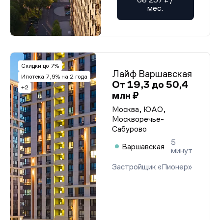
мес.
Скидки до 7%
Лайф Варшавская
Ипотека 7,9% на 2 года
От 19,3 до 50,4
+2
млн ₽
Москва, ЮАО,
Москворечье-
Сабурово
5
Варшавская
минут
Застройщик «Пионер»