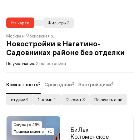
На карте
Фильтры
2
Москва и Московская о.
Новостройки в Нагатино-
Садовниках районе без отделки
По умолчанию
2 новостройки
5
3
4
Комнатность
Срок сдачи
Застройщики
студии
3
1-комн.
1
2-комн.
3
Показать ещё
Скидка до 25%
БиЛак
Приведи клиента
+1
Коломенское