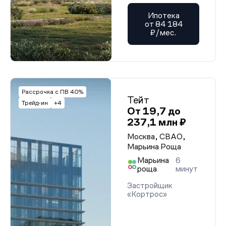
Ипотека
от 84 184
₽/мес.
Рассрочка с ПВ 40%
Тейт
Трейд-ин
+4
От 19,7 до
237,1 млн ₽
Москва, СВАО,
Марьина Роща
Марьина
6
роща
минут
Застройщик
«Кортрос»