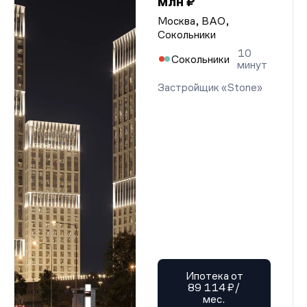
млн ₽
Москва, ВАО,
Сокольники
10
Сокольники
минут
Застройщик «Stone»
Ипотека от
89 114 ₽/
мес.