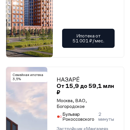
Ипотека от
51 001 ₽/мес.
Семейная ипотека
НАЗАРÉ
3,5%
От 15,9 до 59,1 млн
₽
Москва, ВАО,
Богородское
Бульвар
2
Рокоссовского
минуты
Застройщик «Мангазея»