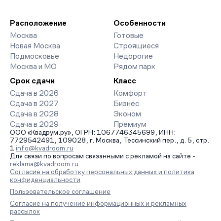
благоустройства дворов и паркингов. База обновляется
девелоперов, включая закрытые старты продаж и скидки.
напрямую от застройщиков.
Наш эксперт бесплатно подберет ЖК под ваш бюджет,
организует просмотр и поможет одобрить ипотеку по
Расположение
Особенности
минимальной ставке. Чтобы зафиксировать цену, оставьте
Москва
Готовые
заявку на обратный звонок.
Новая Москва
Строящиеся
Подмосковье
Недорогие
Москва и МО
Рядом парк
Срок сдачи
Класс
Сдача в 2026
Комфорт
Сдача в 2027
Бизнес
Сдача в 2028
Эконом
Сдача в 2029
Премиум
ООО «Квадрум.ру», ОГРН: 1067746345699, ИНН:
7729542491, 109028, г. Москва, Тессинский пер., д. 5, стр.
1
info@kvadroom.ru
Для связи по вопросам связанными с рекламой на сайте -
reklama@kvadroom.ru
Согласие на обработку персональных данных и политика
конфиденциальности
Пользовательское соглашение
Согласие на получение информационных и рекламных
рассылок