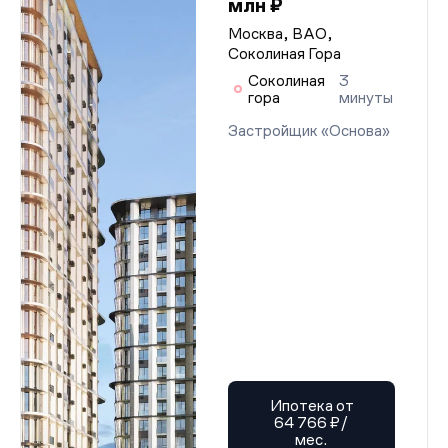
млн ₽
Москва, ВАО,
Соколиная Гора
Соколиная
3
гора
минуты
Застройщик «Основа»
Ипотека от
64 766 ₽/
мес.