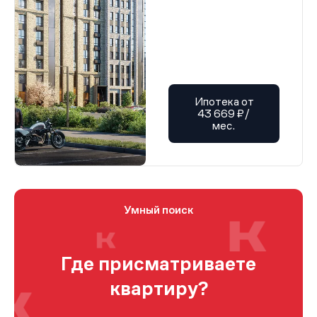
Ипотека от
43 669 ₽/
мес.
Умный поиск
Где присматриваете
квартиру?