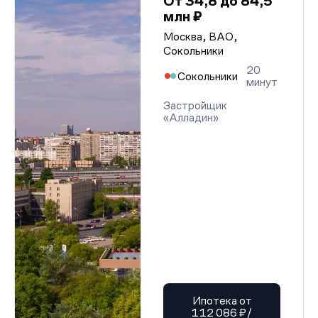
От 34,8 до 84,5
млн ₽
Москва, ВАО,
Сокольники
20
Сокольники
минут
Застройщик
«Алладин»
Ипотека от
112 086 ₽/