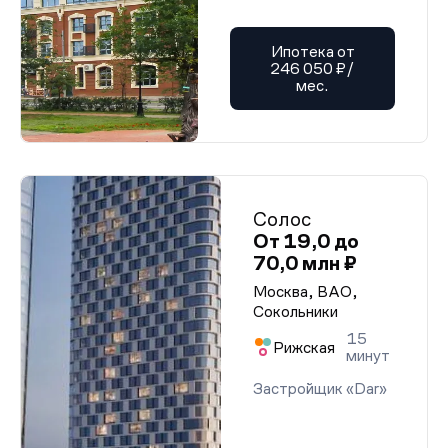
Ипотека от
246 050 ₽/
мес.
Солос
От 19,0 до
70,0 млн ₽
Москва, ВАО,
Сокольники
15
Рижская
минут
Застройщик «Dar»