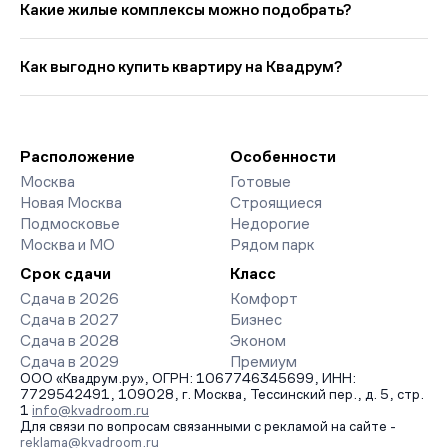
представлено: 5 ЖК. Цены начинаются от 18 960 128 руб.,
Какие жилые комплексы можно подобрать?
минимальная площадь от 28 кв. м. Ипотечный платёж — от
112 086 руб. в мес. Средняя цена кв. метра в этой подборке
Выбирая «Новостройки в Сокольниках», вы найдете проекты
— около 591 766 руб..
от эконом- до премиум-класса. На страницах ЖК доступны
Как выгодно купить квартиру на Квадрум?
отзывы жильцов о качестве строительства, интерактивный
генплан корпусов, сроки сдачи, особенности
Мы работаем без наценок по официальным ценам
благоустройства дворов и паркингов. База обновляется
девелоперов, включая закрытые старты продаж и скидки.
напрямую от застройщиков.
Наш эксперт бесплатно подберет ЖК под ваш бюджет,
организует просмотр и поможет одобрить ипотеку по
Расположение
Особенности
минимальной ставке. Чтобы зафиксировать цену, оставьте
Москва
Готовые
заявку на обратный звонок.
Новая Москва
Строящиеся
Подмосковье
Недорогие
Москва и МО
Рядом парк
Срок сдачи
Класс
Сдача в 2026
Комфорт
Сдача в 2027
Бизнес
Сдача в 2028
Эконом
Сдача в 2029
Премиум
ООО «Квадрум.ру», ОГРН: 1067746345699, ИНН:
7729542491, 109028, г. Москва, Тессинский пер., д. 5, стр.
1
info@kvadroom.ru
Для связи по вопросам связанными с рекламой на сайте -
reklama@kvadroom.ru