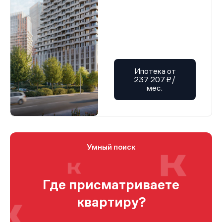
Ипотека от
237 207 ₽/
мес.
Умный поиск
Где присматриваете
квартиру?