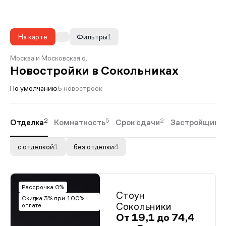
На карте
Фильтры
1
Москва и Московская о.
Новостройки в Сокольниках
По умолчанию
5 новостроек
2
5
2
Отделка
Комнатность
Срок сдачи
Застройщики
с отделкой
1
без отделки
4
Рассрочка 0%
Стоун
Скидка 3% при 100%
Сокольники
оплате
От 19,1 до 74,4