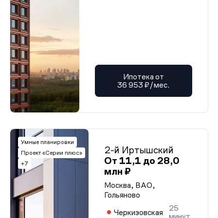
Ипотека от
36 953 ₽/мес.
Умные планировки
2-й Иртышский
Проект «Серии плюс»
От 11,1 до 28,0
+7
млн ₽
Москва, ВАО,
Гольяново
25
Черкизовская
минут