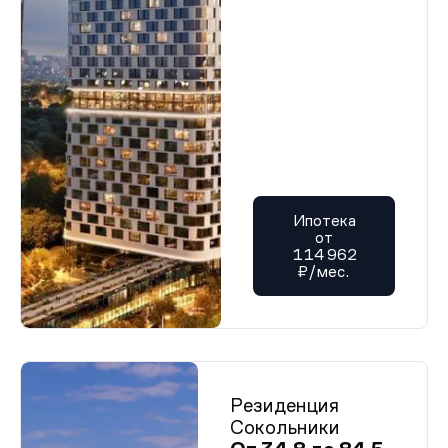
Ипотека
от
114 962
₽/мес.
Резиденция
Сокольники