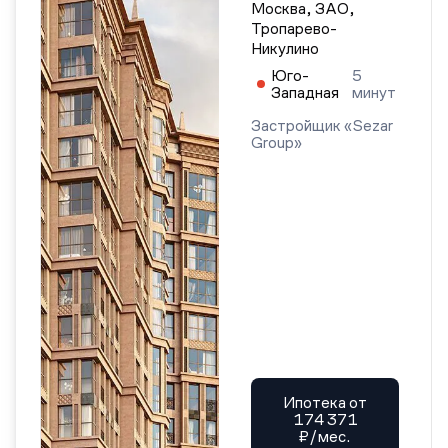
Москва, ЗАО,
Тропарево-
Никулино
Юго-
5
Западная
минут
Застройщик «Sezar
Group»
Ипотека от
174 371
₽/мес.