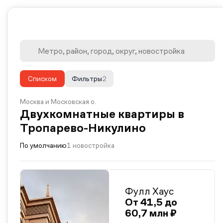
Списком
Фильтры
2
Москва и Московская о.
Двухкомнатные квартиры в
Тропарево-Никулино
По умолчанию
1 новостройка
Фулл Хаус
От 41,5 до
60,7 млн ₽