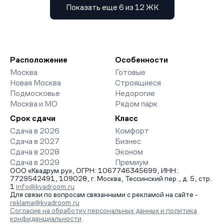
Показать еще 6 из 12 ЖК
Расположение
Особенности
Москва
Готовые
Новая Москва
Строящиеся
Подмосковье
Недорогие
Москва и МО
Рядом парк
Срок сдачи
Класс
Сдача в 2026
Комфорт
Сдача в 2027
Бизнес
Сдача в 2028
Эконом
Сдача в 2029
Премиум
ООО «Квадрум.ру», ОГРН: 1067746345699, ИНН:
7729542491, 109028, г. Москва, Тессинский пер., д. 5, стр.
1
info@kvadroom.ru
Для связи по вопросам связанными с рекламой на сайте -
reklama@kvadroom.ru
Согласие на обработку персональных данных и политика
конфиденциальности