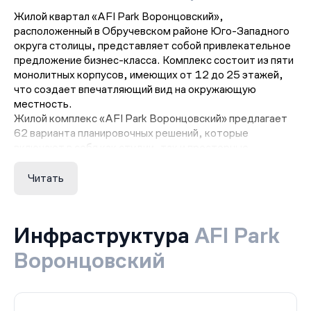
Жилой квартал «AFI Park Воронцовский»,
расположенный в Обручевском районе Юго-Западного
округа столицы, представляет собой привлекательное
предложение бизнес-класса. Комплекс состоит из пяти
монолитных корпусов, имеющих от 12 до 25 этажей,
что создает впечатляющий вид на окружающую
местность.
Жилой комплекс «AFI Park Воронцовский» предлагает
62 варианта планировочных решений, которые
включают в себя как студии, так и просторные
пятикомнатные квартиры. Квартиры в комплексе
отличаются панорамным остеклением, что придает им
Читать
светлость и простор. Потолки имеют высоту от 3,4 до
3.7 метров, что создает ощущение величия и
пространства. Площадь квартир варьируется от 17 до
Инфраструктура
AFI Park
154 квадратных метров, что позволяет выбрать
наиболее подходящий вариант для различных
Воронцовский
потребностей и предпочтений.
Одной из особенностей ЖК «AFI Park Воронцовский»
является «безбарьерная среда». Комплекс
предоставляет удобства и условия, которые