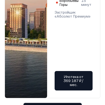
Воробьевы
15
Горы
минут
Застройщик
«Абсолют Премиум»
Ипотека от
369 187 ₽/
мес.