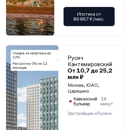
Ипотека от
89 867 ₽/мес.
Скидка на квартиры до
Русич
12%
Кантемировский
Рассрочка 0% на 12
месяцев
От 10,7 до 25,2
млн ₽
Москва, ЮАО,
Царицыно
Кавказский
18
бульвар
минут
Застройщик «Русич»