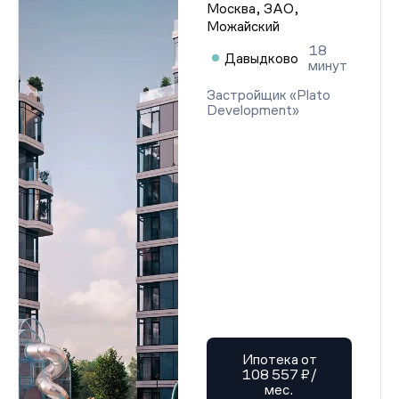
Москва, ЗАО,
Можайский
18
Давыдково
минут
Застройщик «Plato
Development»
Ипотека от
108 557 ₽/
мес.