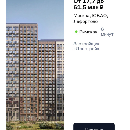
От 17,7 до
61,5 млн ₽
Москва, ЮВАО,
Лефортово
6
Римская
минут
Застройщик
«Донстрой»
Ипотека