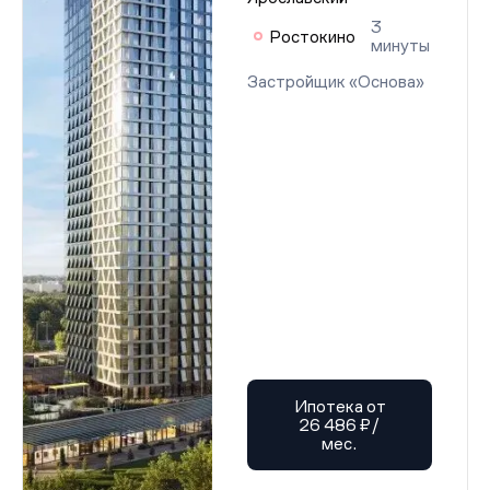
3
Ростокино
минуты
Застройщик «Основа»
Ипотека от
26 486 ₽/
мес.