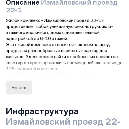
Описание
Измайловский проезд
22-1
Жилой комплекс «Измайловский проезд 22-1»
представляет собой уникальную реконструкцию 5-
этажного кирпичного дома с дополнительной
надстройкой до 6-10 этажей.
Этот жилой комплекс относится к эконом-классу,
предлагая разнообразные варианты квартир для
жильцов. Здесь можно найти от небольших вариантов
квартир до просторных жилых помещений площадью до
125 квадратных метров.
«Измайловский проезд 22-1» предоставляет
возможность выбора подходящей квартиры с учетом
потребностей и предпочтений каждого жильца.
Читать
Благодаря разнообразию планировок, каждый сможет
найти идеальное жилье, отвечающее его
индивидуальным требованиям и представлениям о
Инфраструктура
комфорте и пространстве.
Жилой комплекс «Измайловский проезд 22-1»
Измайловский проезд 22-
предлагает своим жильцам возможность наслаждаться