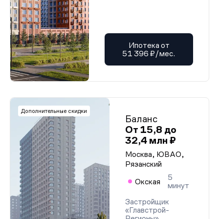
Ипотека от
51 396 ₽/мес.
Дополнительные скидки
Баланс
От 15,8 до
32,4 млн ₽
Москва, ЮВАО,
Рязанский
5
Окская
минут
Застройщик
«Главстрой-
Регионы»