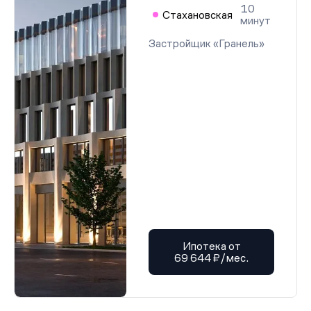
10
Стахановская
минут
Застройщик «Гранель»
Ипотека от
69 644 ₽/мес.