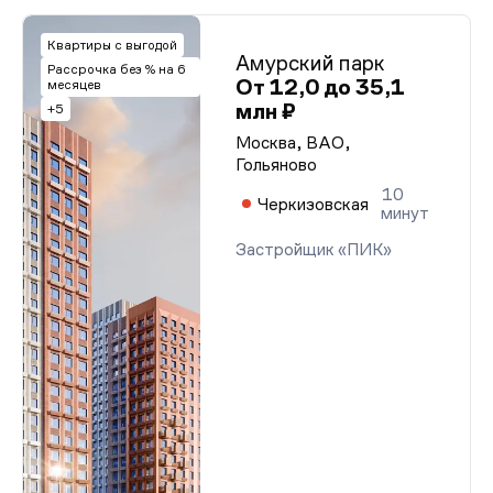
Квартиры с выгодой
Амурский парк
Рассрочка без % на 6
От 12,0 до 35,1
месяцев
млн ₽
+5
Москва, ВАО,
Гольяново
10
Черкизовская
минут
Застройщик «ПИК»