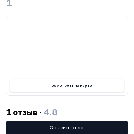
комфортным проживанием в эконом-классе. Здесь
1
каждый найдет свой уютный уголок - от компактных
студий до просторных квартир, позволяющих создать
комфортную атмосферу для всей семьи.
Посмотреть на карте
1 отзыв ·
4.8
Оставить отзыв