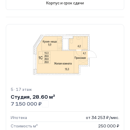
Корпус и срок сдачи
Все корпуса
5
43 кв.
III кв. 2027
2
60 кв.
II кв. 2
5 · 17 этаж
Студия, 28.60 м²
7 150 000 ₽
Ипотека
от 34 253 ₽/мес.
Стоимость м²
250 000 ₽