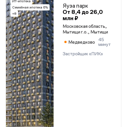
ИТ-ипотека
Яуза парк
Семейная ипотека 6%
От 8,4 до 26,0
+8
млн ₽
Московская область,
Мытищи г.о., Мытищи
45
Медведково
минут
Застройщик «ПИК»