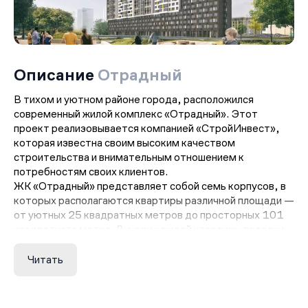
Описание
Отрадный
В тихом и уютном районе города, расположился
современный жилой комплекс «Отрадный». Этот
проект реализовывается компанией «СтройИнвест»,
которая известна своим высоким качеством
строительства и внимательным отношением к
потребностям своих клиентов.
ЖК «Отрадный» представляет собой семь корпусов, в
которых располагаются квартиры различной площади —
от уютных 25 квадратных метров до просторных 101
квадратного метра. Внутри каждой квартиры потолки
имеют высоту 2.8 метра, что создает ощущение
простора и свободы.
Читать
Одной из особенностей этого жилого комплекса
является наличие двух наземных паркингов, что
позволяет обеспечить комфорт и удобство для всех