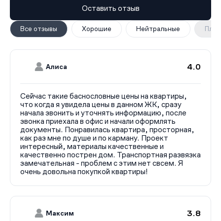
Оставить отзыв
Все отзывы
Хорошие
Нейтральные
Плох
4.0
Алиса
Сейчас такие баснословные цены на квартиры,
что когда я увидела цены в данном ЖК, сразу
начала звонить и уточнять информацию, после
звонка приехала в офис и начали оформлять
документы. Понравилась квартира, просторная,
как раз мне по душе и по карману. Проект
интересный, материалы качественные и
качественно пострен дом. Транспортная развязка
замечательная - проблем с этим нет свсем. Я
очень довольна покупкой квартиры!
3.8
Максим