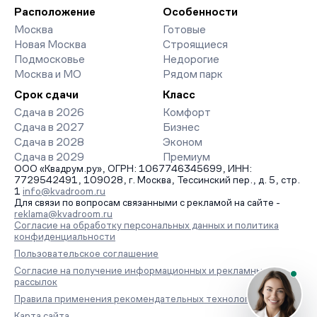
Расположение
Особенности
Москва
Готовые
Новая Москва
Строящиеся
Подмосковье
Недорогие
Москва и МО
Рядом парк
Срок сдачи
Класс
Сдача в 2026
Комфорт
Сдача в 2027
Бизнес
Сдача в 2028
Эконом
Сдача в 2029
Премиум
ООО «Квадрум.ру», ОГРН: 1067746345699, ИНН:
7729542491, 109028, г. Москва, Тессинский пер., д. 5, стр.
1
info@kvadroom.ru
Для связи по вопросам связанными с рекламой на сайте -
reklama@kvadroom.ru
Согласие на обработку персональных данных и политика
конфиденциальности
Пользовательское соглашение
Согласие на получение информационных и рекламных
рассылок
Правила применения рекомендательных технологий
Карта сайта