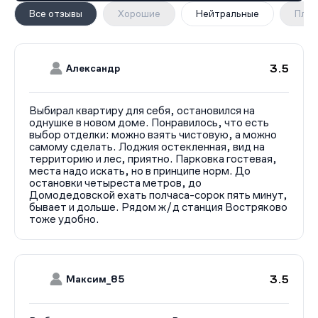
противопожарная система.
Все отзывы
Хорошие
Нейтральные
Плох
Транспортная доступность комплекса достаточно
высока: остановка общественного транспорта
находится в 400 м от дома. Путь до станции метро
«Домодедовская» на автобусе или маршрутке
3.5
Александр
занимает 30–45 минут. В пешей доступности
расположена железнодорожная станция «Востряково»,
откуда можно доехать на электричке до Павелецкого
Выбирал квартиру для себя, остановился на
однушке в новом доме. Понравилось, что есть
вокзала без пересадок. Расстояние до аэропорта
выбор отделки: можно взять чистовую, а можно
«Домодедово» составляет около 10 км.
самому сделать. Лоджия остекленная, вид на
территорию и лес, приятно. Парковка гостевая,
места надо искать, но в принципе норм. До
остановки четыреста метров, до
Домодедовской ехать полчаса-сорок пять минут,
бывает и дольше. Рядом ж/д станция Востряково
тоже удобно.
3.5
Максим_85