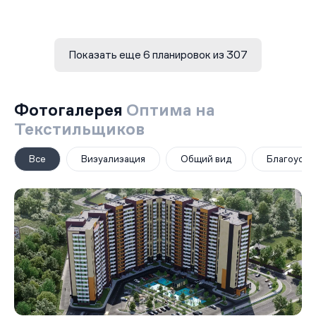
Показать еще 6 планировок из 307
Фотогалерея
Оптима на
Текстильщиков
Все
Визуализация
Общий вид
Благоустр