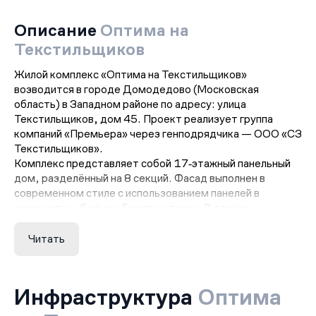
Описание
Оптима на
Текстильщиков
Жилой комплекс «Оптима на Текстильщиков»
возводится в городе Домодедово (Московская
область) в Западном районе по адресу: улица
Текстильщиков, дом 45. Проект реализует группа
компаний «Премьера» через генподрядчика — ООО «СЗ
Текстильщиков».
Комплекс представляет собой 17‑этажный панельный
дом, разделённый на 8 секций. Фасад выполнен в
современном стиле с использованием панелей в
коричневых, белых и бежевых тонах. В здании
предусмотрено 560 квартир различной планировки:
студии, одно-, двух- и трёхкомнатные (в том числе
Читать
евроформат). Площадь студий начинается от 36,78 м²,
однокомнатных квартир — от 36,78 до 48,66 м²,
двухкомнатных — от 58,95 до 68,66 м²,
Инфраструктура
Оптима
трёхкомнатных — от 78,59 до 84,56 м². Высота
потолков составляет 2,52 м.