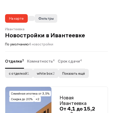
На карте
Фильтры
Ивантеевка
Новостройки в Ивантеевке
По умолчанию
4 новостройки
3
4
4
Отделка
Комнатность
Срок сдачи
с отделкой
1
white box
2
Показать ещё
Семейная ипотека от 3,5%
Новая
Скидка до 20%
+2
Ивантеевка
От 4,1 до 15,2