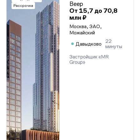
Веер
Рассрочка
От 15,7 до 70,8
млн ₽
Москва, ЗАО,
Можайский
22
Давыдково
минуты
Застройщик «MR
Group»