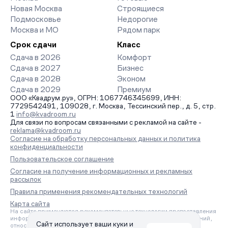
Новая Москва
Строящиеся
Подмосковье
Недорогие
Москва и МО
Рядом парк
Срок сдачи
Класс
Сдача в 2026
Комфорт
Сдача в 2027
Бизнес
Сдача в 2028
Эконом
Сдача в 2029
Премиум
ООО «Квадрум.ру», ОГРН: 1067746345699, ИНН:
7729542491, 109028, г. Москва, Тессинский пер., д. 5, стр.
1
info@kvadroom.ru
Для связи по вопросам связанными с рекламой на сайте -
reklama@kvadroom.ru
Согласие на обработку персональных данных и политика
конфиденциальности
Пользовательское соглашение
Согласие на получение информационных и рекламных
рассылок
Правила применения рекомендательных технологий
Карта сайта
На сайте применяются рекомендательные технологии предоставления
информации на основе сбора, систематизации и анализа сведений,
Сайт использует ваши куки и
относящихся к предпочтениям пользователей сети «Интернет»,