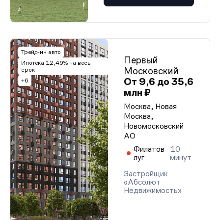
Трейд-ин авто
Первый
Ипотека 12,49% на весь
Московский
срок
От 9,6 до 35,6
+6
млн ₽
Москва, Новая
Москва,
Новомосковский
АО
Филатов
10
луг
минут
Застройщик
«Абсолют
Недвижимость»