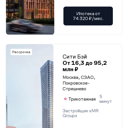
Ипотека от
74 320 ₽/мес.
Рассрочка
Сити Бэй
От 16,3 до 95,2
млн ₽
Москва, СЗАО,
Покровское-
Стрешнево
5
Трикотажная
минут
Застройщик «MR
Group»