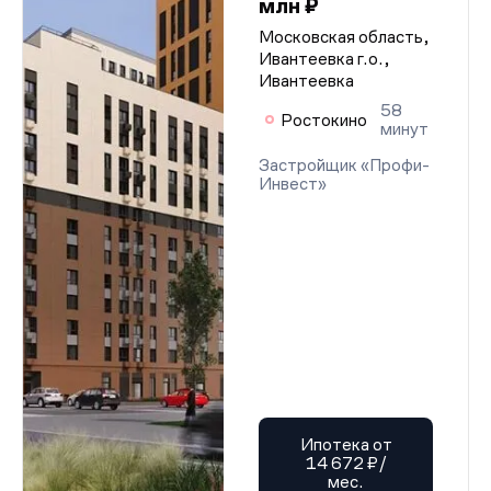
млн ₽
Московская область,
Ивантеевка г.о.,
Ивантеевка
58
Ростокино
минут
Застройщик «Профи-
Инвест»
Ипотека от
14 672 ₽/
мес.