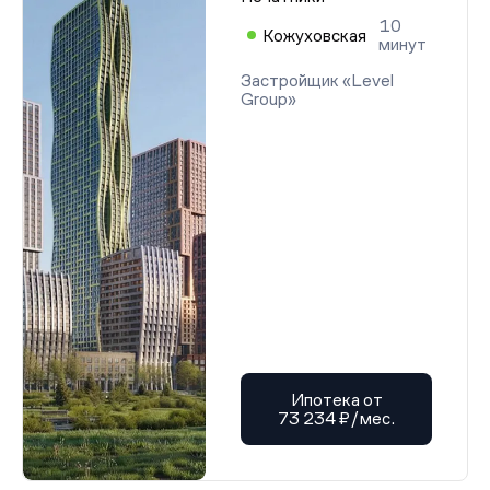
10
Кожуховская
минут
Застройщик «Level
Group»
Ипотека от
73 234 ₽/мес.