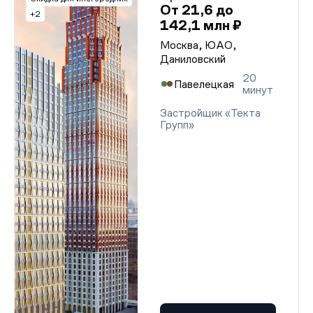
От 21,6 до
+2
142,1 млн ₽
Москва, ЮАО,
Даниловский
20
Павелецкая
минут
Застройщик «Текта
Групп»