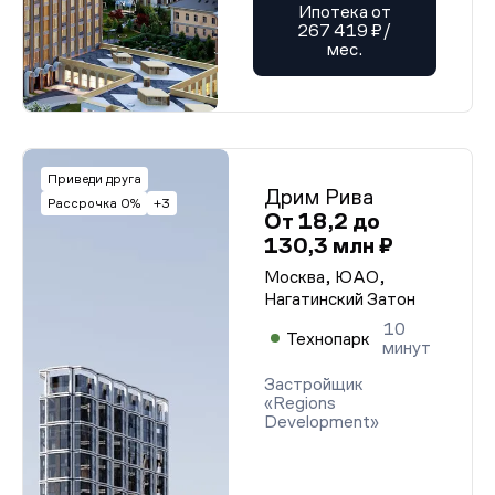
Ипотека от
267 419 ₽/
мес.
Приведи друга
Дрим Рива
Рассрочка 0%
+3
От 18,2 до
130,3 млн ₽
Москва, ЮАО,
Нагатинский Затон
10
Технопарк
минут
Застройщик
«Regions
Development»