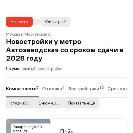
На карте
Фильтры
2
Москва и Московская о.
Новостройки у метро
Автозаводская со сроком сдачи в
2028 году
По умолчанию
2 новостройки
5
4
12
Комнатность
Отделка
Застройщики
Срок сдач
студии
10
1-комн.
11
Показать ещё
Рассрочка до 20
Пейв
месяцев