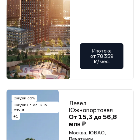
Ипотека
от 78 359
₽/мес.
Скидки 35%
Левел
Скидки на машино-
Южнопортовая
места
От 15,3 до 56,8
+1
млн ₽
Москва, ЮВАО,
Печатники