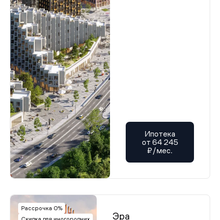
Ипотека
от 64 245
₽/мес.
Рассрочка 0%
Эра
Скидка для иногородних