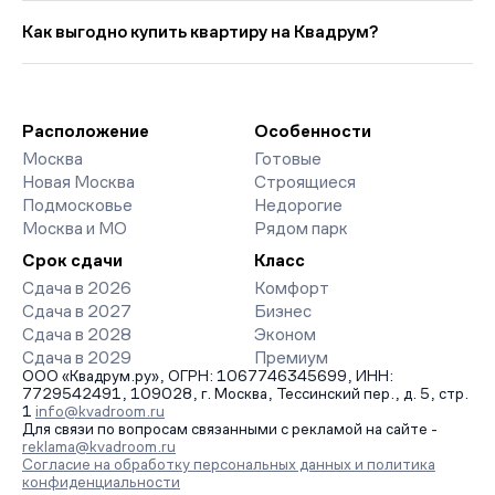
Выбирая «Новостройки у метро Автозаводская со сроком
цена кв. метра в этой подборке — около 670 002 руб., что на
сдачи в 2028 году», вы найдете проекты от эконом- до
Как выгодно купить квартиру на Квадрум?
1 407 руб. выше прошлого месяца.
премиум-класса. На страницах ЖК доступны отзывы жильцов
о качестве строительства, интерактивный генплан корпусов,
Мы работаем без наценок по официальным ценам
сроки сдачи, особенности благоустройства дворов и
девелоперов, включая закрытые старты продаж и скидки.
паркингов. База обновляется напрямую от застройщиков.
Наш эксперт бесплатно подберет ЖК под ваш бюджет,
организует просмотр и поможет одобрить ипотеку по
Расположение
Особенности
минимальной ставке. Чтобы зафиксировать цену, оставьте
Москва
Готовые
заявку на обратный звонок.
Новая Москва
Строящиеся
Подмосковье
Недорогие
Москва и МО
Рядом парк
Срок сдачи
Класс
Сдача в 2026
Комфорт
Сдача в 2027
Бизнес
Сдача в 2028
Эконом
Сдача в 2029
Премиум
ООО «Квадрум.ру», ОГРН: 1067746345699, ИНН:
7729542491, 109028, г. Москва, Тессинский пер., д. 5, стр.
1
info@kvadroom.ru
Для связи по вопросам связанными с рекламой на сайте -
reklama@kvadroom.ru
Согласие на обработку персональных данных и политика
конфиденциальности