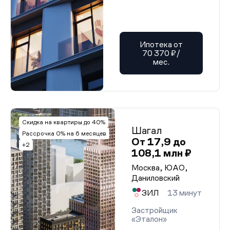
Ипотека от
70 370 ₽/
мес.
Скидка на квартиры до 40%
Шагал
Рассрочка 0% на 6 месяцев
От 17,9 до
+2
108,1 млн ₽
Москва, ЮАО,
Даниловский
ЗИЛ
13 минут
Застройщик
«Эталон»