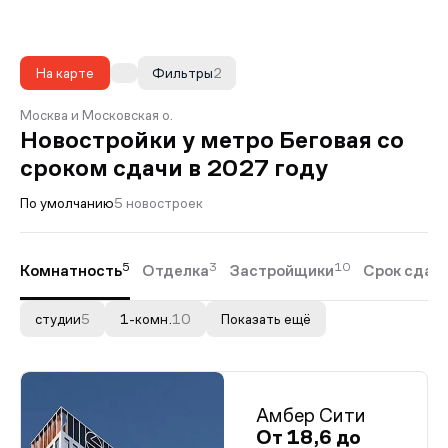
На карте
Фильтры
2
Москва и Московская о.
Новостройки у метро Беговая со
сроком сдачи в 2027 году
По умолчанию
5 новостроек
5
3
10
Комнатность
Отделка
Застройщики
Срок сдач
студии
5
1-комн.
10
Показать ещё
Амбер Сити
От 18,6 до