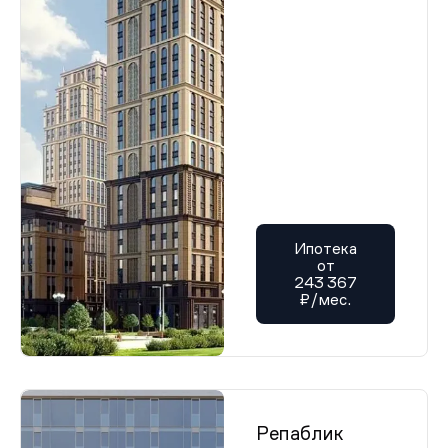
Ипотека
от
243 367
₽/мес.
Репаблик