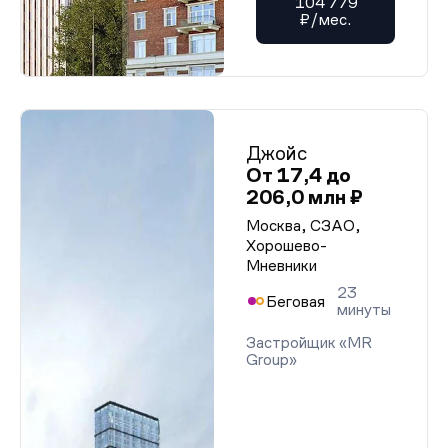
104 779
₽/мес.
Джойс
От 17,4 до
206,0 млн ₽
Москва, СЗАО,
Хорошево-
Мневники
23
Беговая
минуты
Застройщик «MR
Group»