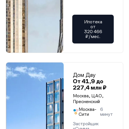
Ипотека
от
320 466
₽/мес.
Дом Дау
От 41,9 до
227,4 млн ₽
Москва, ЦАО,
Пресненский
Москва-
6
Сити
минут
Застройщик
«Сумма