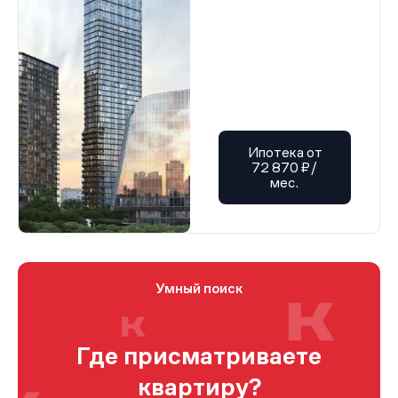
Ипотека от
72 870 ₽/
мес.
Умный поиск
Где присматриваете
квартиру?