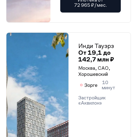
72 965 ₽/мес.
Инди Тауэрз
От 19,1 до
142,7 млн ₽
Москва, САО,
Хорошевский
10
Зорге
минут
Застройщик
«Аквилон»