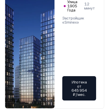
Улица
12
1905
минут
Года
Застройщик
«Sminex»
Ипотека
от
645 954
₽/мес.