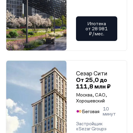
Ипотека
от 28 981
₽/мес.
Сезар Сити
От 25,0 до
111,8 млн ₽
Москва, САО,
Хорошевский
10
Беговая
минут
Застройщик
«Sezar Group»