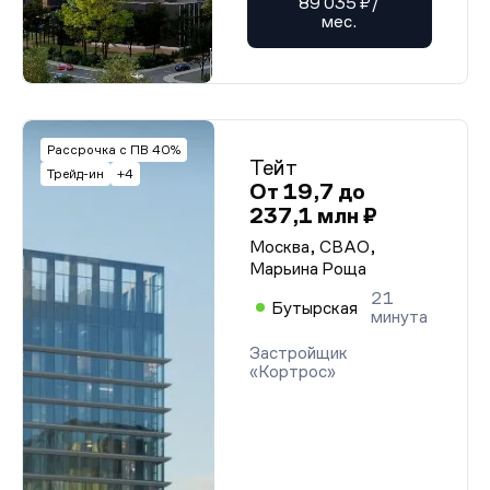
89 035 ₽/
мес.
Рассрочка с ПВ 40%
Тейт
Трейд-ин
+4
От 19,7 до
237,1 млн ₽
Москва, СВАО,
Марьина Роща
21
Бутырская
минута
Застройщик
«Кортрос»