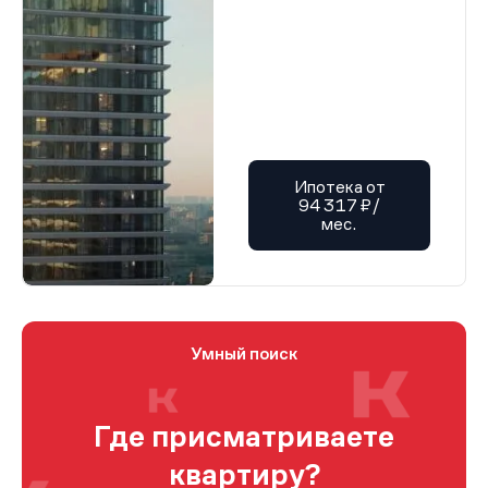
Ипотека от
94 317 ₽/
мес.
Умный поиск
Где присматриваете
квартиру?