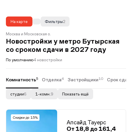
На карте
Фильтры
2
Москва и Московская о.
Новостройки у метро Бутырская
со сроком сдачи в 2027 году
По умолчанию
4 новостройки
5
4
10
Комнатность
Отделка
Застройщики
Срок сдач
студии
6
1-комн.
9
Показать ещё
Скидки до 15%
Апсайд Тауерс
От 18,8 до 161,4