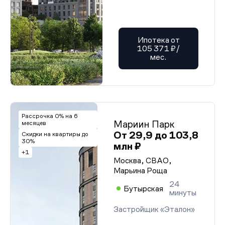
Ипотека от
105 371 ₽/
мес.
Рассрочка 0% на 6
Мариин Парк
месяцев
От 29,9 до 103,8
Скидки на квартиры до
30%
млн ₽
+1
Москва, СВАО,
Марьина Роща
24
Бутырская
минуты
Застройщик «Эталон»