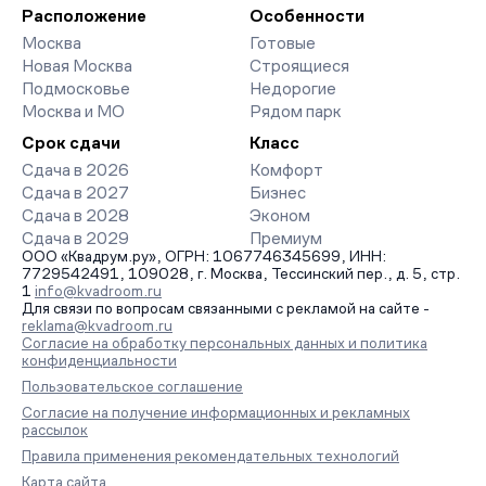
организует просмотр и поможет одобрить ипотеку по
Расположение
Особенности
минимальной ставке. Чтобы зафиксировать цену, оставьте
Москва
Готовые
заявку на обратный звонок.
Новая Москва
Строящиеся
Подмосковье
Недорогие
Москва и МО
Рядом парк
Срок сдачи
Класс
Сдача в 2026
Комфорт
Сдача в 2027
Бизнес
Сдача в 2028
Эконом
Сдача в 2029
Премиум
ООО «Квадрум.ру», ОГРН: 1067746345699, ИНН:
7729542491, 109028, г. Москва, Тессинский пер., д. 5, стр.
1
info@kvadroom.ru
Для связи по вопросам связанными с рекламой на сайте -
reklama@kvadroom.ru
Согласие на обработку персональных данных и политика
конфиденциальности
Пользовательское соглашение
Согласие на получение информационных и рекламных
рассылок
Правила применения рекомендательных технологий
Карта сайта