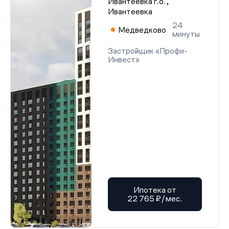
Ивантеевка г.о.,
Ивантеевка
24
Медведково
минуты
Застройщик «Профи-
Инвест»
Ипотека от
22 765 ₽/мес.