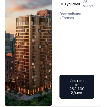
25
Тульская
минут
Застройщик
«Forma»
Ипотека
от
262 199
₽/мес.