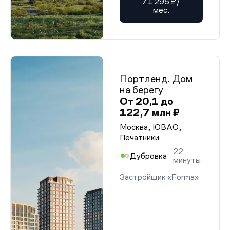
71 295 ₽/
мес.
Портленд. Дом
на берегу
От 20,1 до
122,7 млн ₽
Москва, ЮВАО,
Печатники
22
Дубровка
минуты
Застройщик «Forma»