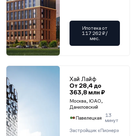
Ипотека от
117 262 ₽/
мес.
Хай Лайф
От 28,4 до
363,8 млн ₽
Москва, ЮАО,
Даниловский
13
Павелецкая
минут
Застройщик «Пионер»