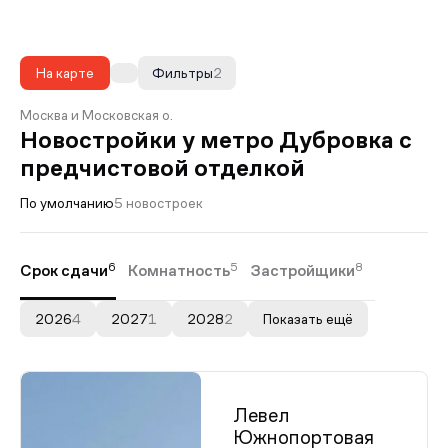
На карте
Фильтры
2
Москва и Московская о.
Новостройки у метро Дубровка с
предчистовой отделкой
По умолчанию
5 новостроек
6
5
8
Срок сдачи
Комнатность
Застройщики
2026
4
2027
1
2028
2
Показать ещё
Левел
Южнопортовая