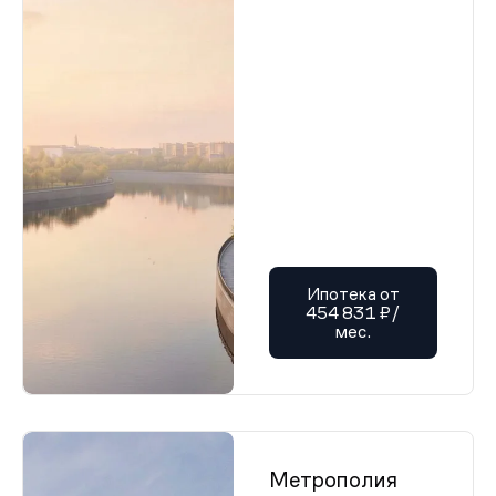
Ипотека от
454 831 ₽/
мес.
Метрополия