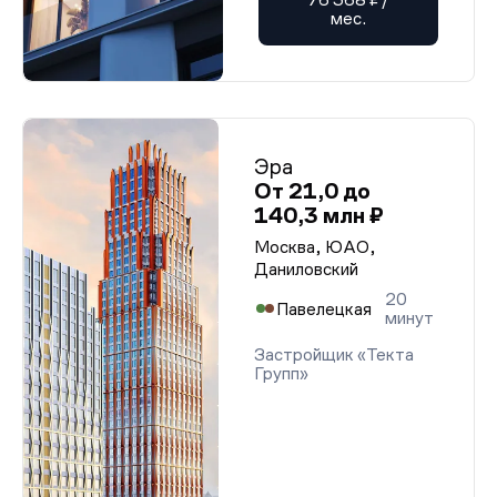
мес.
Эра
От 21,0 до
140,3 млн ₽
Москва, ЮАО,
Даниловский
20
Павелецкая
минут
Застройщик «Текта
Групп»