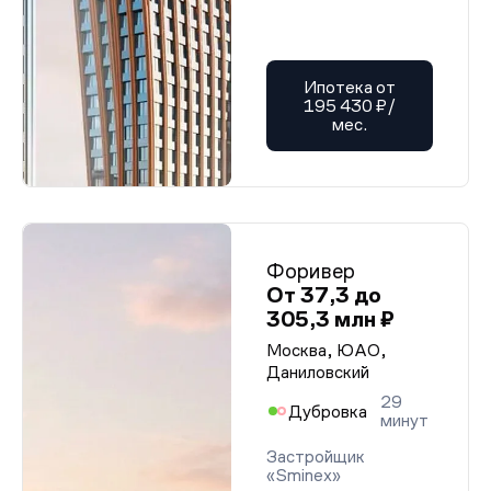
Ипотека от
195 430 ₽/
мес.
Форивер
От 37,3 до
305,3 млн ₽
Москва, ЮАО,
Даниловский
29
Дубровка
минут
Застройщик
«Sminex»