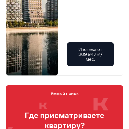
Ипотека от
209 947 ₽/
мес.
Умный поиск
Где присматриваете
квартиру?