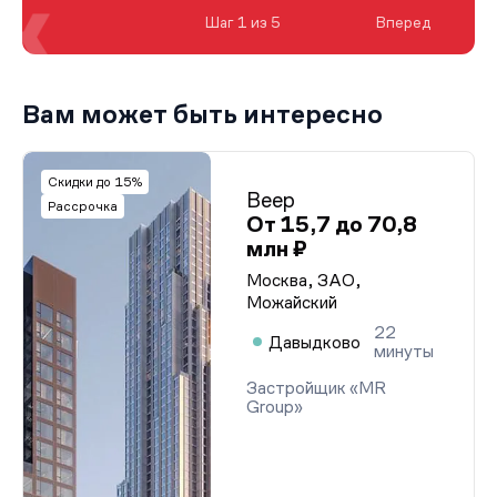
Шаг 1 из 5
Вперед
Вам может быть интересно
Скидки до 15%
Веер
Рассрочка
От 15,7 до 70,8
млн ₽
Москва, ЗАО,
Можайский
22
Давыдково
минуты
Застройщик «MR
Group»