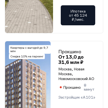
Ипотека
от 45 124
₽/мес.
Квартиры с выгодой до 9,7
Прокшино
млн
От 13,0 до
Скидка 10% на паркинг
31,6 млн ₽
Москва, Новая
Москва,
Новомосковский АО
8
Прокшино
минут
Застройщик «А101»