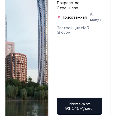
Покровское-
Стрешнево
5
Трикотажная
минут
Застройщик «MR
Group»
Ипотека от
91 145 ₽/мес.