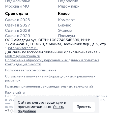
Подмосковье
Недорогие
Москва и МО
Рядом парк
Срок сдачи
Класс
Сдача в 2026
Комфорт
Сдача в 2027
Бизнес
Сдача в 2028
Эконом
Сдача в 2029
Премиум
ООО «Квадрум.ру», ОГРН: 1067746345699, ИНН:
7729542491, 109028, г. Москва, Тессинский пер., д. 5, стр.
1
info@kvadroom.ru
Для связи по вопросам связанными с рекламой на сайте -
reklama@kvadroom.ru
Согласие на обработку персональных данных и политика
конфиденциальности
Пользовательское соглашение
Согласие на получение информационных и рекламных
рассылок
Правила применения рекомендательных технологий
Карта сайта
На сайте применяются рекомендательные технологии предоставления
информации на основе сбора, систематизации и анализа сведений,
Сайт использует ваши куки и
относящихся к предпочтениям пользователей сети «Интернет»,
прочие метаданные.
Узнать
Принять
находящихся на территории Российской Федерации.
+7 (495) 157-88-80
подробнее