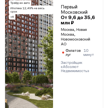
Трейд-ин авто
Первый
Ипотека 12,49% на весь
Московский
срок
От 9,6 до 35,6
+6
млн ₽
Москва, Новая
Москва,
Новомосковский
АО
Филатов
10
луг
минут
Застройщик
«Абсолют
Недвижимость»