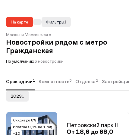
На карте
Фильтры
1
Москва и Московская о.
Новостройки рядом с метро
Гражданская
По умолчанию
3 новостройки
1
5
2
Срок сдачи
Комнатность
Отделка
Застройщики
2029
1
Скидка до 8%
Петровский парк II
Ипотека 0,1% на 1 год
От 18,6 до 68,0
+10