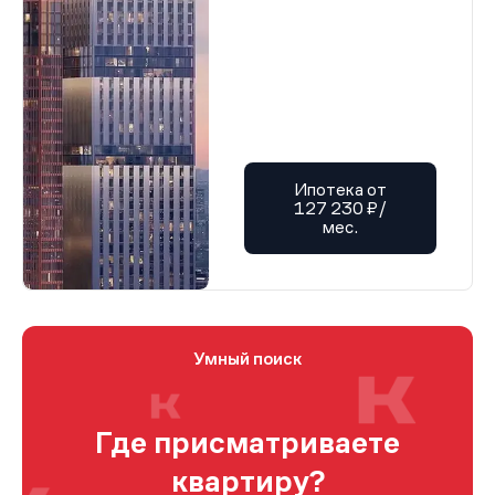
Ипотека от
127 230 ₽/
мес.
Умный поиск
Где присматриваете
квартиру?