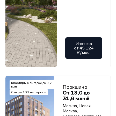
Ипотека
от 45 124
₽/мес.
Квартиры с выгодой до 9,7
Прокшино
млн
От 13,0 до
Скидка 10% на паркинг
31,6 млн ₽
Москва, Новая
Москва,