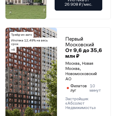
26 908 ₽/мес.
Трейд-ин авто
Первый
Ипотека 12,49% на весь
Московский
срок
От 9,6 до 35,6
+6
млн ₽
Москва, Новая
Москва,
Новомосковский
АО
Филатов
10
луг
минут
Застройщик
«Абсолют
Недвижимость»