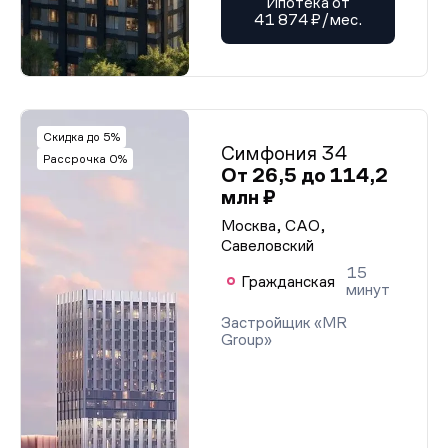
Ипотека от
41 874 ₽/мес.
Скидка до 5%
Симфония 34
Рассрочка 0%
От 26,5 до 114,2
млн ₽
Москва, САО,
Савеловский
15
Гражданская
минут
Застройщик «MR
Group»