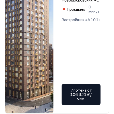
Новомосковский АО
8
Прокшино
минут
Застройщик «А101»
Ипотека от
106 321 ₽/
мес.