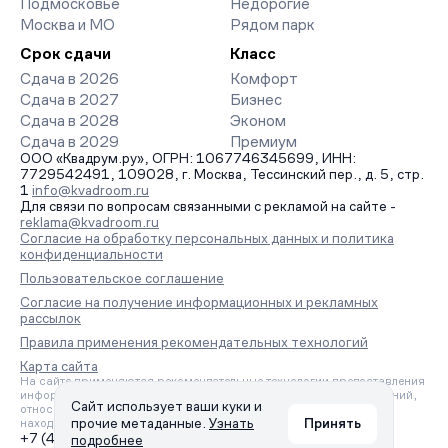
Подмосковье
Недорогие
Москва и МО
Рядом парк
Срок сдачи
Класс
Сдача в 2026
Комфорт
Сдача в 2027
Бизнес
Сдача в 2028
Эконом
Сдача в 2029
Премиум
ООО «Квадрум.ру», ОГРН: 1067746345699, ИНН:
7729542491, 109028, г. Москва, Тессинский пер., д. 5, стр.
1
info@kvadroom.ru
Для связи по вопросам связанными с рекламой на сайте -
reklama@kvadroom.ru
Согласие на обработку персональных данных и политика
конфиденциальности
Пользовательское соглашение
Согласие на получение информационных и рекламных
рассылок
Правила применения рекомендательных технологий
Карта сайта
На сайте применяются рекомендательные технологии предоставления
информации на основе сбора, систематизации и анализа сведений,
Сайт использует ваши куки и
относящихся к предпочтениям пользователей сети «Интернет»,
прочие метаданные.
Узнать
Принять
находящихся на территории Российской Федерации.
+7 (495) 157-88-80
подробнее