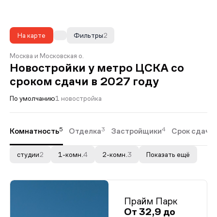
На карте
Фильтры
2
Москва и Московская о.
Новостройки у метро ЦСКА со
сроком сдачи в 2027 году
По умолчанию
1 новостройка
5
3
4
Комнатность
Отделка
Застройщики
Срок сдачи
студии
2
1-комн.
4
2-комн.
3
Показать ещё
Прайм Парк
От 32,9 до