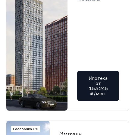
Ипотека
от
153 245
₽/мес.
Рассрочка 0%
Эмоушн