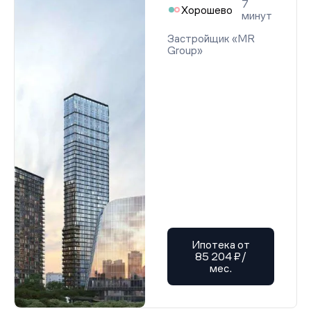
7
Хорошево
минут
Застройщик «MR
Group»
Ипотека от
85 204 ₽/
мес.