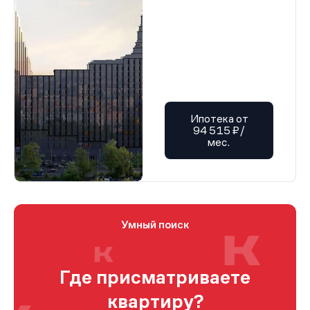
Ипотека от
94 515 ₽/
мес.
Умный поиск
Где присматриваете
квартиру?