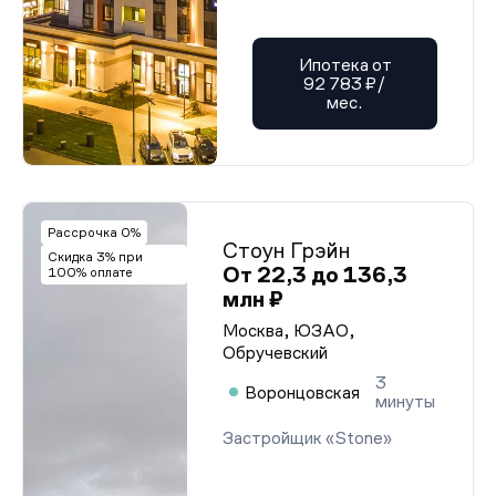
Ипотека от
92 783 ₽/
мес.
Рассрочка 0%
Стоун Грэйн
Скидка 3% при
От 22,3 до 136,3
100% оплате
млн ₽
Москва, ЮЗАО,
Обручевский
3
Воронцовская
минуты
Застройщик «Stone»