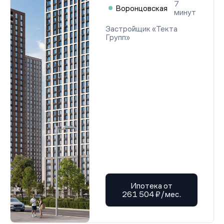
7
Воронцовская
минут
Застройщик «Текта
Групп»
Ипотека от
261 504 ₽/мес.