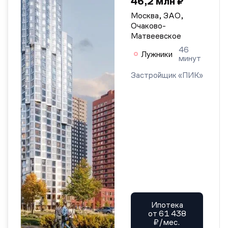
46,2 млн ₽
Москва, ЗАО,
Очаково-
Матвеевское
46
Лужники
минут
Застройщик «ПИК»
Ипотека
от 61 438
₽/мес.