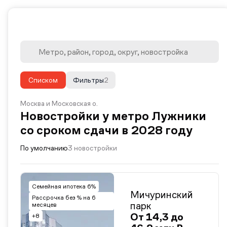
Списком
Фильтры
2
Москва и Московская о.
Новостройки у метро Лужники
со сроком сдачи в 2028 году
По умолчанию
3 новостройки
Семейная ипотека 6%
Мичуринский
Рассрочка без % на 6
парк
месяцев
От 14,3 до
+8