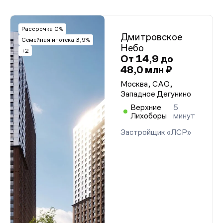
Рассрочка 0%
Дмитровское
Семейная ипотека 3,9%
Небо
+2
От 14,9 до
48,0 млн ₽
Москва, САО,
Западное Дегунино
Верхние
5
Лихоборы
минут
Застройщик «ЛСР»