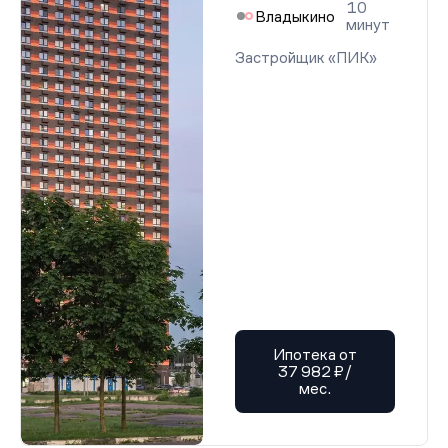
10
Владыкино
минут
Застройщик «ПИК»
Ипотека от
37 982 ₽/
мес.