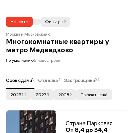
На карте
Фильтры
2
Москва и Московская о.
Многокомнатные квартиры у
метро Медведково
По умолчанию
5 новостроек
5
3
21
Срок сдачи
Отделка
Застройщики
2026
12
2027
9
2028
2
Показать ещё
Страна Парковая
От 8,4 до 34,4