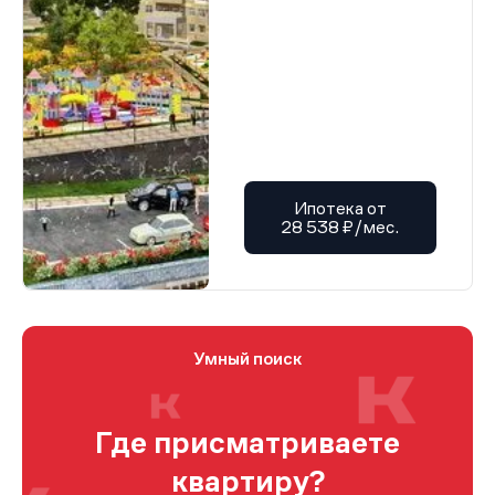
Ипотека от
28 538 ₽/мес.
Умный поиск
Где присматриваете
квартиру?