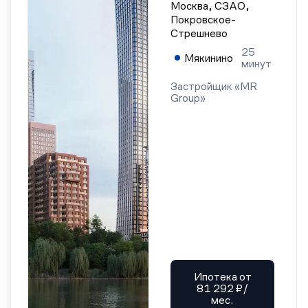
Москва, СЗАО,
Покровское-
Стрешнево
25
Мякинино
минут
Застройщик «MR
Group»
Ипотека от
81 292 ₽/
мес.