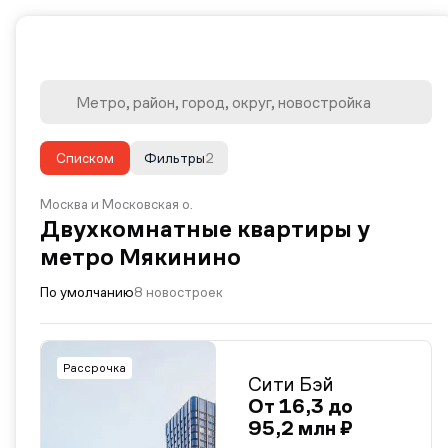
Списком
Фильтры
2
Москва и Московская о.
Двухкомнатные квартиры у
метро Мякинино
По умолчанию
8 новостроек
Рассрочка
Сити Бэй
От 16,3 до
95,2 млн ₽