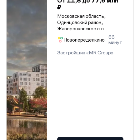
От 11,8 до 77,6 млн
₽
Московская область,
Одинцовский район,
Жаворонковское с.п.
66
Новопеределкино
минут
Застройщик «MR Group»