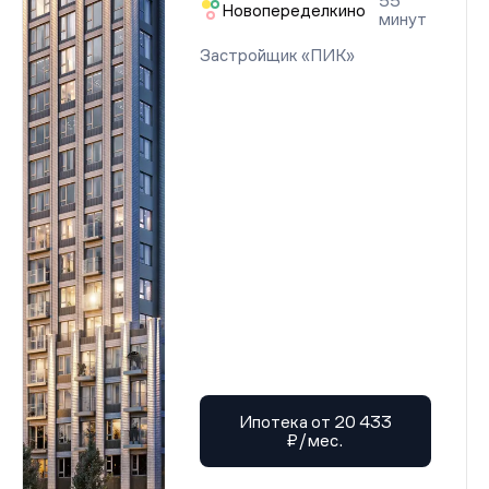
55
Новопеределкино
минут
Застройщик «ПИК»
Ипотека от 20 433
₽/мес.