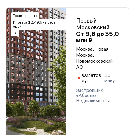
Трейд-ин авто
Первый
Ипотека 12,49% на весь
Московский
срок
От 9,6 до 35,0
+6
млн ₽
Москва, Новая
Москва,
Новомосковский
АО
Филатов
10
луг
минут
Застройщик
«Абсолют
Недвижимость»