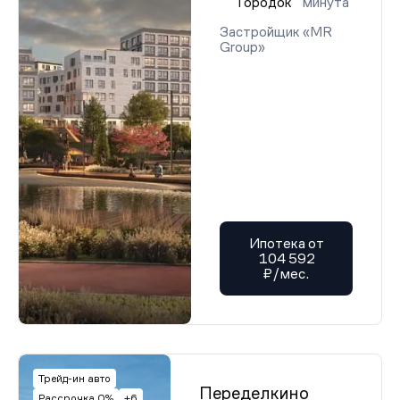
Городок
минута
Застройщик «MR
Group»
Ипотека от
104 592
₽/мес.
Трейд-ин авто
Переделкино
Рассрочка 0%
+6