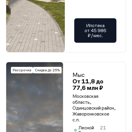
Ипотека
от 45 986
₽/мес.
Рассрочка
Скидка до 25%
Мыс
От 11,8 до
77,6 млн ₽
Московская
область,
Одинцовский район,
Жаворонковское
с.п.
Лесной
21