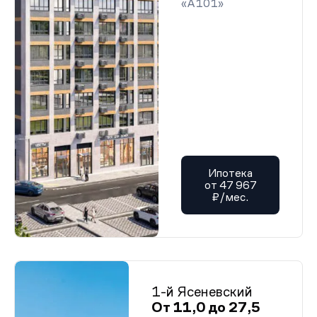
«А101»
Ипотека
от 47 967
₽/мес.
1-й Ясеневский
От 11,0 до 27,5