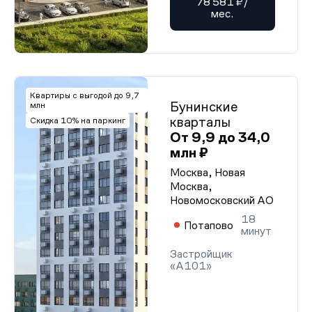
78 581 ₽/
мес.
Квартиры с выгодой до 9,7
Бунинские
млн
кварталы
Скидка 10% на паркинг
От 9,9 до 34,0
млн ₽
Москва, Новая
Москва,
Новомосковский АО
18
Потапово
минут
Застройщик
«А101»