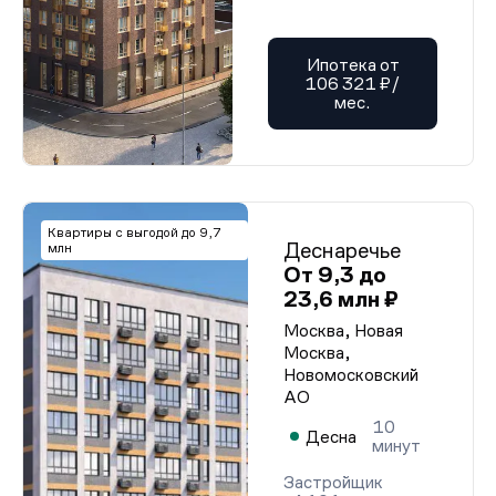
Ипотека от
106 321 ₽/
мес.
Квартиры с выгодой до 9,7
Деснаречье
млн
От 9,3 до
23,6 млн ₽
Москва, Новая
Москва,
Новомосковский
АО
10
Десна
минут
Застройщик