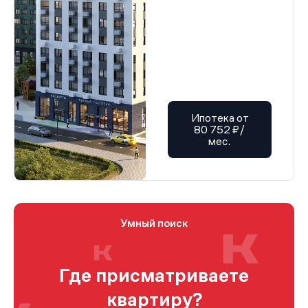
Ипотека от
80 752 ₽/
мес.
Умный поиск
Где присматриваете
квартиру?