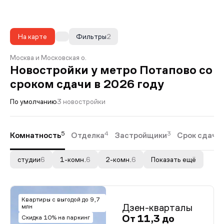
На карте
Фильтры
2
Москва и Московская о.
Новостройки у метро Потапово со
сроком сдачи в 2026 году
По умолчанию
3 новостройки
5
4
3
Комнатность
Отделка
Застройщики
Срок сдачи
студии
6
1-комн.
6
2-комн.
6
Показать ещё
Квартиры с выгодой до 9,7
Дзен-кварталы
млн
От 11,3 до
Скидка 10% на паркинг