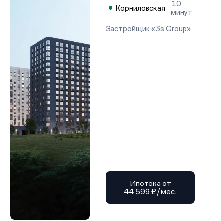
10
Корниловская
минут
Застройщик «3s Group»
Ипотека от
44 599 ₽/мес.