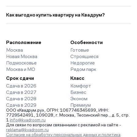
представлено: 2 ЖК. Цены начинаются от 19 509 065 руб.,
минимальная площадь от 27 кв. м. Ипотечный платёж — от
Выбирая «Новостройки у метро Преображенская площадь со
93 461 руб. в мес. Средняя цена кв. метра в этой подборке —
сроком сдачи в 2027 году», вы найдете проекты от эконом-
Как выгодно купить квартиру на Квадрум?
около 577 383 руб., что на 934 руб. выше прошлого месяца.
до премиум-класса. На страницах ЖК доступны отзывы
жильцов о качестве строительства, интерактивный генплан
Мы работаем без наценок по официальным ценам
корпусов, сроки сдачи, особенности благоустройства дворов
девелоперов, включая закрытые старты продаж и скидки.
и паркингов. База обновляется напрямую от застройщиков.
Наш эксперт бесплатно подберет ЖК под ваш бюджет,
организует просмотр и поможет одобрить ипотеку по
Расположение
Особенности
минимальной ставке. Чтобы зафиксировать цену, оставьте
Москва
Готовые
заявку на обратный звонок.
Новая Москва
Строящиеся
Подмосковье
Недорогие
Москва и МО
Рядом парк
Срок сдачи
Класс
Сдача в 2026
Комфорт
Сдача в 2027
Бизнес
Сдача в 2028
Эконом
Сдача в 2029
Премиум
ООО «Квадрум.ру», ОГРН: 1067746345699, ИНН:
7729542491, 109028, г. Москва, Тессинский пер., д. 5, стр.
1
info@kvadroom.ru
Для связи по вопросам связанными с рекламой на сайте -
reklama@kvadroom.ru
Согласие на обработку персональных данных и политика