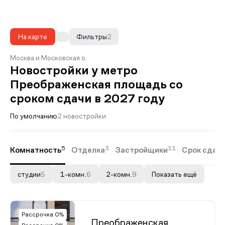
На карте
Фильтры
2
Москва и Московская о.
Новостройки у метро
Преображенская площадь со
сроком сдачи в 2027 году
По умолчанию
2 новостройки
5
3
11
Комнатность
Отделка
Застройщики
Срок сдач
студии
5
1-комн.
6
2-комн.
9
Показать ещё
Рассрочка 0%
Преображенская