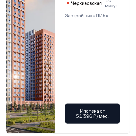
10
Черкизовская
минут
Застройщик «ПИК»
Ипотека от
51 396 ₽/мес.