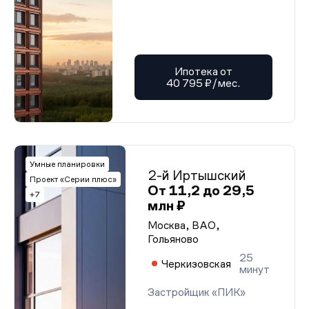
Ипотека от
40 795 ₽/мес.
Умные планировки
2-й Иртышский
Проект «Серии плюс»
От 11,2 до 29,5
+7
млн ₽
Москва, ВАО,
Гольяново
25
Черкизовская
минут
Застройщик «ПИК»