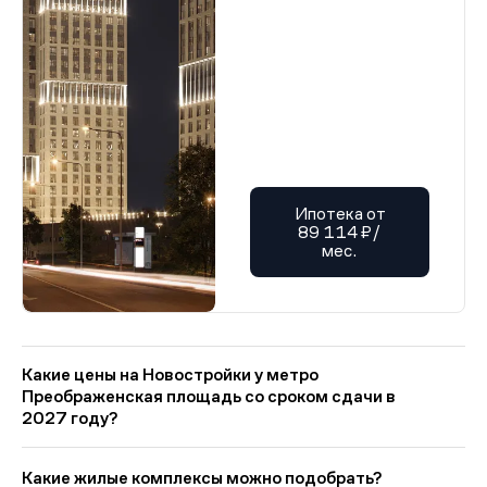
Ипотека от
89 114 ₽/
мес.
Какие цены на Новостройки у метро
Преображенская площадь со сроком сдачи в
2027 году?
На Квадрум в категории «Новостройки у метро
Преображенская площадь со сроком сдачи в 2027 году»
Какие жилые комплексы можно подобрать?