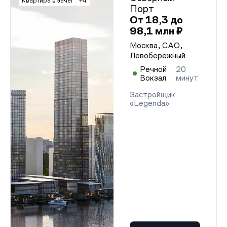
Квар­ти­ра в за­чет
+4
Порт
От 18,3 до
98,1 млн ₽
Москва, САО,
Левобережный
Речной
20
Вокзал
минут
Застройщик
«Legenda»