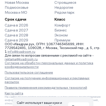
Новая Москва
Строящиеся
Подмосковье
Недорогие
Москва и МО
Рядом парк
Срок сдачи
Класс
Сдача в 2026
Комфорт
Сдача в 2027
Бизнес
Сдача в 2028
Эконом
Сдача в 2029
Премиум
ООО «Квадрум.ру», ОГРН: 1067746345699, ИНН:
7729542491, 109028, г. Москва, Тессинский пер., д. 5, стр.
1
info@kvadroom.ru
Для связи по вопросам связанными с рекламой на сайте -
reklama@kvadroom.ru
Согласие на обработку персональных данных и политика
конфиденциальности
Пользовательское соглашение
Согласие на получение информационных и рекламных
рассылок
Правила применения рекомендательных технологий
Карта сайта
На сайте применяются рекомендательные технологии предоставления
информации на основе сбора, систематизации и анализа сведений,
Сайт использует ваши куки и
относящихся к предпочтениям пользователей сети «Интернет»,