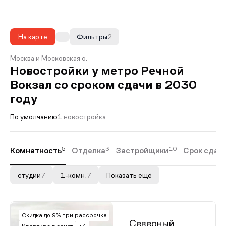
На карте
Фильтры
2
Москва и Московская о.
Новостройки у метро Речной
Вокзал со сроком сдачи в 2030
году
По умолчанию
1 новостройка
5
3
10
Комнатность
Отделка
Застройщики
Срок сдач
студии
7
1-комн.
7
Показать ещё
Скидка до 9% при рассрочке
Северный