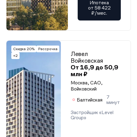
Ипотека
от 58 422
₽/мес.
Скидка 20%
Рассрочка
Левел
+2
Войковская
От 16,9 до 50,9
млн ₽
Москва, САО,
Войковский
7
Балтийская
минут
Застройщик «Level
Group»