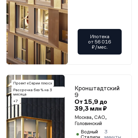
Ипотека
от 56 016
₽/мес.
Проект «Серии плюс»
Кронштадтский
Рассрочка без % на 3
9
месяца
От 15,9 до
+7
39,3 млн ₽
Москва, САО,
Головинский
Водный
3
Стадион
минуты