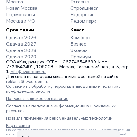
Москва
Готовые
заявку на обратный звонок.
Новая Москва
Строящиеся
Подмосковье
Недорогие
Москва и МО
Рядом парк
Срок сдачи
Класс
Сдача в 2026
Комфорт
Сдача в 2027
Бизнес
Сдача в 2028
Эконом
Сдача в 2029
Премиум
ООО «Квадрум.ру», ОГРН: 1067746345699, ИНН:
7729542491, 109028, г. Москва, Тессинский пер., д. 5, стр.
1
info@kvadroom.ru
Для связи по вопросам связанными с рекламой на сайте -
reklama@kvadroom.ru
Согласие на обработку персональных данных и политика
конфиденциальности
Пользовательское соглашение
Согласие на получение информационных и рекламных
рассылок
Правила применения рекомендательных технологий
Карта сайта
На сайте применяются рекомендательные технологии предоставления
информации на основе сбора, систематизации и анализа сведений,