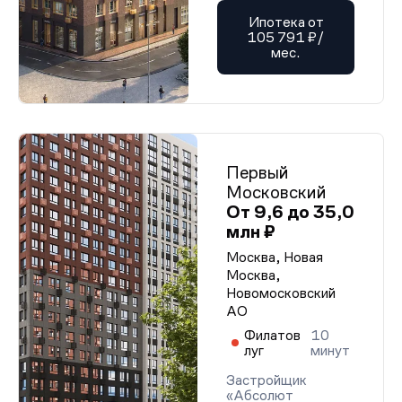
Ипотека от
105 791 ₽/
мес.
Первый
Московский
От 9,6 до 35,0
млн ₽
Москва, Новая
Москва,
Новомосковский
АО
Филатов
10
луг
минут
Застройщик
«Абсолют