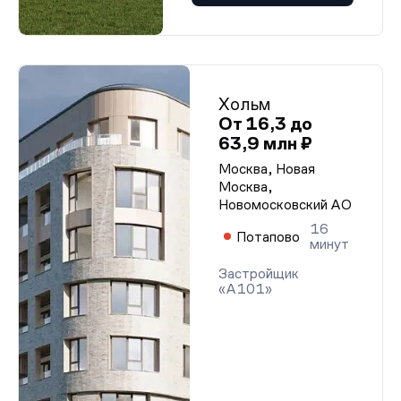
Хольм
От 16,3 до
63,9 млн ₽
Москва, Новая
Москва,
Новомосковский АО
16
Потапово
минут
Застройщик
«А101»