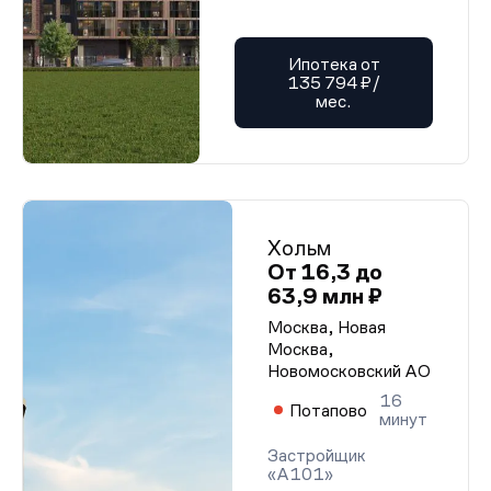
Ипотека от
135 794 ₽/
мес.
Хольм
От 16,3 до
63,9 млн ₽
Москва, Новая
Москва,
Новомосковский АО
16
Потапово
минут
Застройщик
«А101»