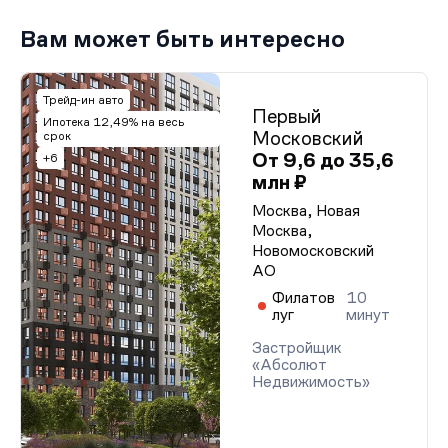
Вам может быть интересно
Трейд-ин авто
Первый
Ипотека 12,49% на весь
Московский
срок
От 9,6 до 35,6
+6
млн ₽
Москва, Новая
Москва,
Новомосковский
АО
Филатов
10
луг
минут
Застройщик
«Абсолют
Недвижимость»