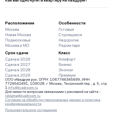
Как выгодно купить квартиру на Квадрум?
5 361 руб. ниже прошлого месяца.
класса. На страницах ЖК доступны отзывы жильцов о
качестве строительства, интерактивный генплан корпусов,
Мы работаем без наценок по официальным ценам
сроки сдачи, особенности благоустройства дворов и
девелоперов, включая закрытые старты продаж и скидки.
паркингов. База обновляется напрямую от застройщиков.
Наш эксперт бесплатно подберет ЖК под ваш бюджет,
организует просмотр и поможет одобрить ипотеку по
Расположение
Особенности
минимальной ставке. Чтобы зафиксировать цену, оставьте
Москва
Готовые
заявку на обратный звонок.
Новая Москва
Строящиеся
Подмосковье
Недорогие
Москва и МО
Рядом парк
Срок сдачи
Класс
Сдача в 2026
Комфорт
Сдача в 2027
Бизнес
Сдача в 2028
Эконом
Сдача в 2029
Премиум
ООО «Квадрум.ру», ОГРН: 1067746345699, ИНН:
7729542491, 109028, г. Москва, Тессинский пер., д. 5, стр.
1
info@kvadroom.ru
Для связи по вопросам связанными с рекламой на сайте -
reklama@kvadroom.ru
Согласие на обработку персональных данных и политика
конфиденциальности
Пользовательское соглашение