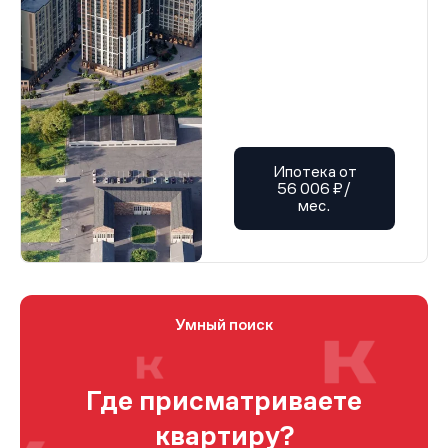
Ипотека от
56 006 ₽/
мес.
Умный поиск
Где присматриваете
квартиру?