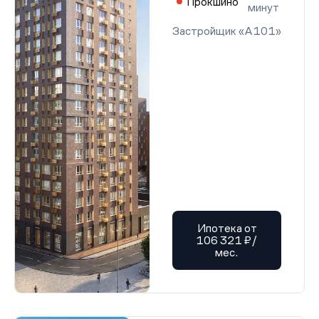
Прокшино
минут
Застройщик «А101»
Ипотека от
106 321 ₽/
мес.