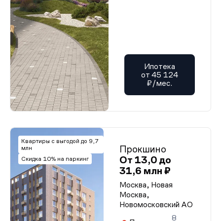
Ипотека
от 45 124
₽/мес.
Квартиры с выгодой до 9,7
Прокшино
млн
От 13,0 до
Скидка 10% на паркинг
31,6 млн ₽
Москва, Новая
Москва,
Новомосковский АО
8