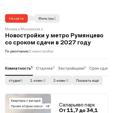
На карте
Фильтры
2
Москва и Московская о.
Новостройки у метро Румянцево
со сроком сдачи в 2027 году
По умолчанию
2 новостройки
5
3
5
Комнатность
Отделка
Застройщики
Срок сдачи
студии
5
1-комн.
6
2-комн.
6
Показать ещё
Квартиры с выгодой
Саларьево парк
Проект «Серии плюс»
+8
От 11,7 до 34,1