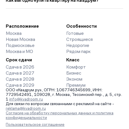
Как выгодно купить квартиру на Квадрум?
5 178 руб. ниже прошлого месяца.
класса. На страницах ЖК доступны отзывы жильцов о
качестве строительства, интерактивный генплан корпусов,
Мы работаем без наценок по официальным ценам
сроки сдачи, особенности благоустройства дворов и
девелоперов, включая закрытые старты продаж и скидки.
паркингов. База обновляется напрямую от застройщиков.
Наш эксперт бесплатно подберет ЖК под ваш бюджет,
организует просмотр и поможет одобрить ипотеку по
Расположение
Особенности
минимальной ставке. Чтобы зафиксировать цену, оставьте
Москва
Готовые
заявку на обратный звонок.
Новая Москва
Строящиеся
Подмосковье
Недорогие
Москва и МО
Рядом парк
Срок сдачи
Класс
Сдача в 2026
Комфорт
Сдача в 2027
Бизнес
Сдача в 2028
Эконом
Сдача в 2029
Премиум
ООО «Квадрум.ру», ОГРН: 1067746345699, ИНН:
7729542491, 109028, г. Москва, Тессинский пер., д. 5, стр.
1
info@kvadroom.ru
Для связи по вопросам связанными с рекламой на сайте -
reklama@kvadroom.ru
Согласие на обработку персональных данных и политика
конфиденциальности
Пользовательское соглашение