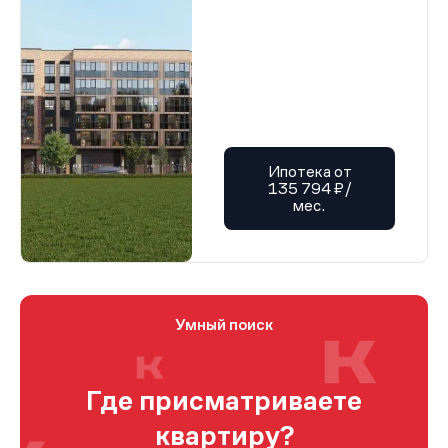
Ипотека от
135 794 ₽/
мес.
Умный поиск
Где присматриваете
квартиру?