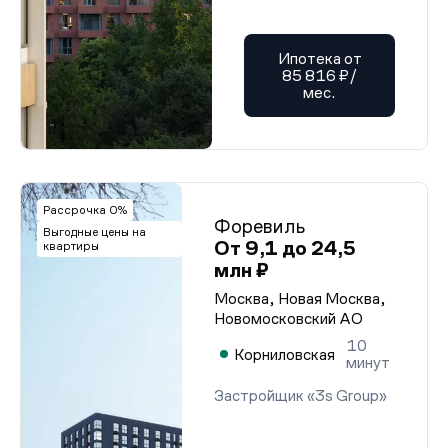
Ипотека от
85 816 ₽/
мес.
Рассрочка 0%
Форевиль
Выгодные цены на
От 9,1 до 24,5
квартиры
млн ₽
Москва, Новая Москва,
Новомосковский АО
10
Корниловская
минут
Застройщик «3s Group»