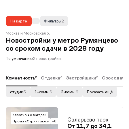
На карте
Фильтры
2
Москва и Московская о.
Новостройки у метро Румянцево
со сроком сдачи в 2028 году
По умолчанию
2 новостройки
5
3
5
Комнатность
Отделка
Застройщики
Срок сдачи
студии
5
1-комн.
6
2-комн.
6
Показать ещё
Квартиры с выгодой
Саларьево парк
Проект «Серии плюс»
+8
От 11,7 до 34,1