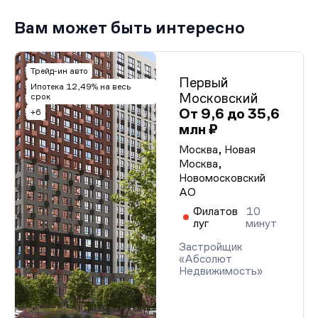
Вам может быть интересно
Трейд-ин авто
Первый
Ипотека 12,49% на весь
Московский
срок
От 9,6 до 35,6
+6
млн ₽
Москва, Новая
Москва,
Новомосковский
АО
Филатов
10
луг
минут
Застройщик
«Абсолют
Недвижимость»