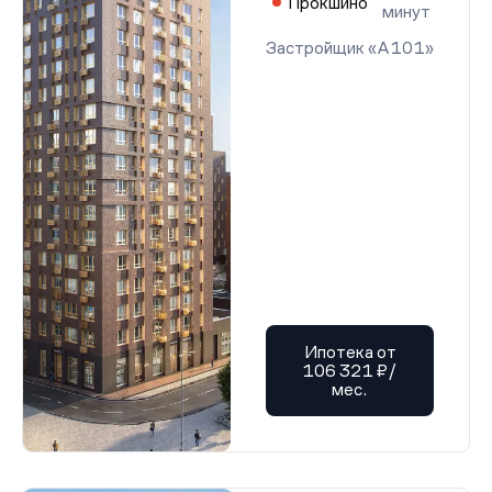
Прокшино
минут
Застройщик «А101»
Ипотека от
106 321 ₽/
мес.