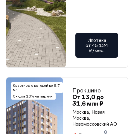
Ипотека
от 45 124
₽/мес.
Квартиры с выгодой до 9,7
Прокшино
млн
От 13,0 до
Скидка 10% на паркинг
31,6 млн ₽
Москва, Новая
Москва,
Новомосковский АО
8