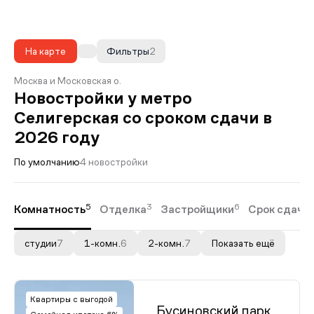
На карте
Фильтры
2
Москва и Московская о.
Новостройки у метро
Селигерская со сроком сдачи в
2026 году
По умолчанию
4 новостройки
5
3
6
Комнатность
Отделка
Застройщики
Срок сдачи
студии
7
1-комн.
6
2-комн.
7
Показать ещё
Квартиры с выгодой
Бусиновский парк