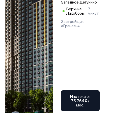
Западное Дегунино
Верхние
7
Лихоборы
минут
Застройщик
«Гранель»
Ипотека от
75 764 ₽/
мес.