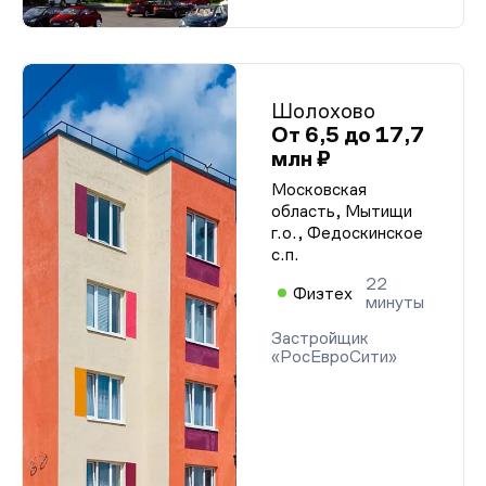
Шолохово
От 6,5 до 17,7
млн ₽
Московская
область, Мытищи
г.о., Федоскинское
с.п.
22
Физтех
минуты
Застройщик
«РосЕвроСити»