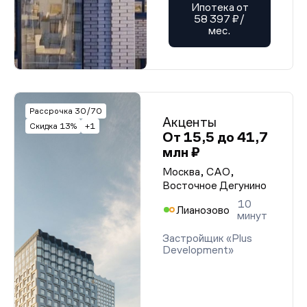
Ипотека от
58 397 ₽/
мес.
Рассрочка 30/70
Акценты
Скидка 13%
+1
От 15,5 до 41,7
млн ₽
Москва, САО,
Восточное Дегунино
10
Лианозово
минут
Застройщик «Plus
Development»