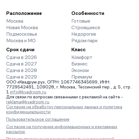
девелоперов, включая закрытые старты продаж и скидки.
паркингов. База обновляется напрямую от застройщиков.
Наш эксперт бесплатно подберет ЖК под ваш бюджет,
организует просмотр и поможет одобрить ипотеку по
Расположение
Особенности
минимальной ставке. Чтобы зафиксировать цену, оставьте
Москва
Готовые
заявку на обратный звонок.
Новая Москва
Строящиеся
Подмосковье
Недорогие
Москва и МО
Рядом парк
Срок сдачи
Класс
Сдача в 2026
Комфорт
Сдача в 2027
Бизнес
Сдача в 2028
Эконом
Сдача в 2029
Премиум
ООО «Квадрум.ру», ОГРН: 1067746345699, ИНН:
7729542491, 109028, г. Москва, Тессинский пер., д. 5, стр.
1
info@kvadroom.ru
Для связи по вопросам связанными с рекламой на сайте -
reklama@kvadroom.ru
Согласие на обработку персональных данных и политика
конфиденциальности
Пользовательское соглашение
Согласие на получение информационных и рекламных
рассылок