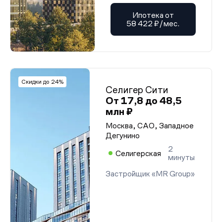
Ипотека от
58 422 ₽/мес.
Скидки до 24%
Селигер Сити
От 17,8 до 48,5
млн ₽
Москва, САО, Западное
Дегунино
2
Селигерская
минуты
Застройщик «MR Group»