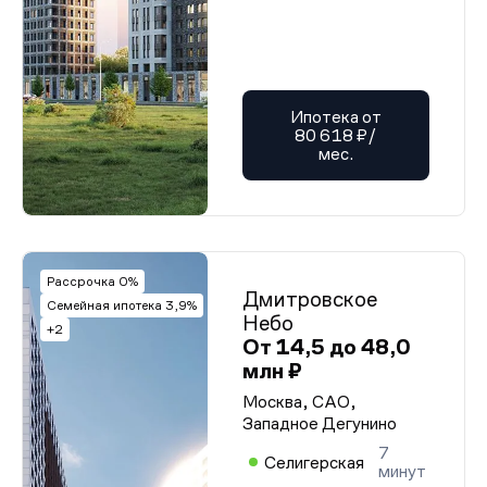
Ипотека от
80 618 ₽/
мес.
Рассрочка 0%
Дмитровское
Семейная ипотека 3,9%
Небо
+2
От 14,5 до 48,0
млн ₽
Москва, САО,
Западное Дегунино
7
Селигерская
минут