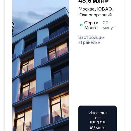
43,8 млн ₽
Москва, ЮВАО,
Южнопортовый
Серп и
20
Молот
минут
Застройщик
«Гранель»
Ипотека
от
88 198
₽/мес.