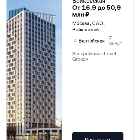
Войковская
От 16,9 до 50,9
млн ₽
Москва, САО,
Войковский
7
Балтийская
минут
Застройщик «Level
Group»
Ипотека от