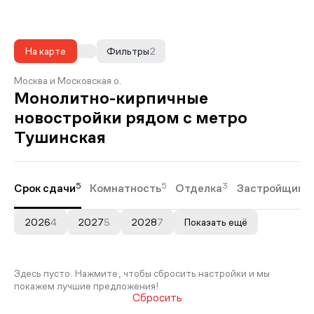
На карте
Фильтры
2
Москва и Московская о.
Монолитно-кирпичные
новостройки рядом с метро
Тушинская
5
5
3
Срок сдачи
Комнатность
Отделка
Застройщики
2026
4
2027
5
2028
7
Показать ещё
Здесь пусто. Нажмите, чтобы сбросить настройки и мы
покажем лучшие предложения!
Сбросить