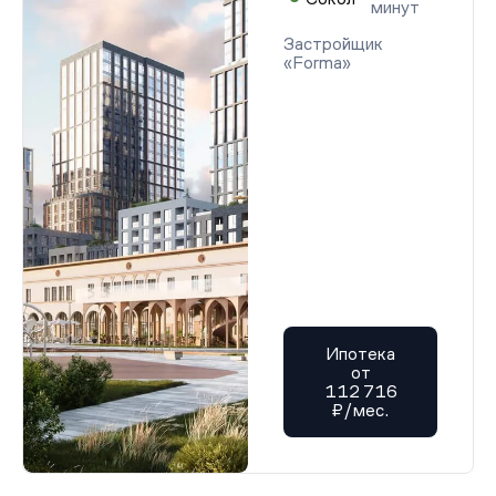
минут
Застройщик
«Forma»
Ипотека
от
112 716
₽/мес.