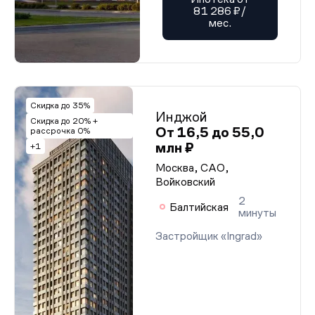
81 286 ₽/
мес.
Скидка до 35%
Инджой
Скидка до 20% +
От 16,5 до 55,0
рассрочка 0%
млн ₽
+1
Москва, САО,
Войковский
2
Балтийская
минуты
Застройщик «Ingrad»