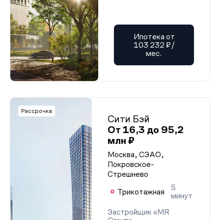
Ипотека от
103 232 ₽/
мес.
Рассрочка
Сити Бэй
От 16,3 до 95,2
млн ₽
Москва, СЗАО,
Покровское-
Стрешнево
5
Трикотажная
минут
Застройщик «MR