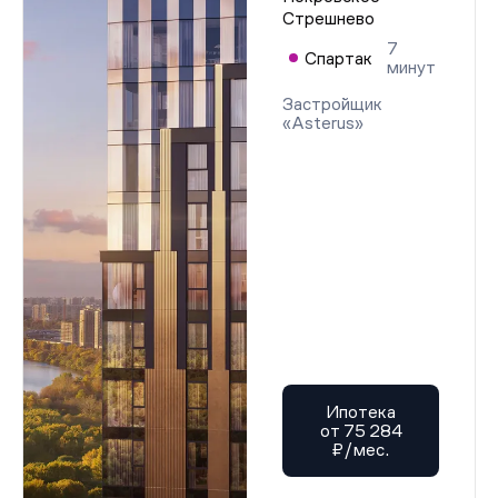
Стрешнево
7
Спартак
минут
Застройщик
«Asterus»
Ипотека
от 75 284
₽/мес.