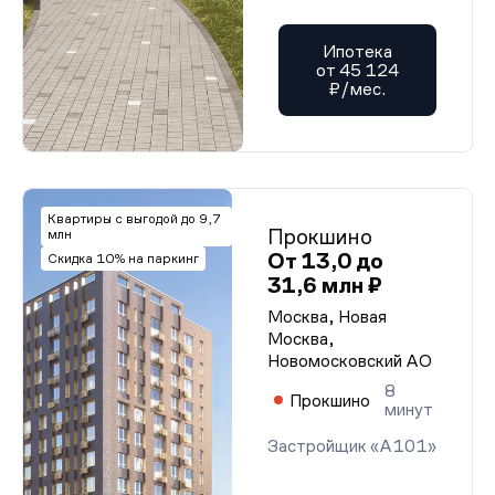
Ипотека
от 45 124
₽/мес.
Квартиры с выгодой до 9,7
Прокшино
млн
От 13,0 до
Скидка 10% на паркинг
31,6 млн ₽
Москва, Новая
Москва,
Новомосковский АО
8
Прокшино
минут
Застройщик «А101»