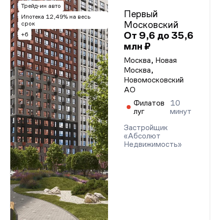
Трейд-ин авто
Первый
Ипотека 12,49% на весь
Московский
срок
От 9,6 до 35,6
+6
млн ₽
Москва, Новая
Москва,
Новомосковский
АО
Филатов
10
луг
минут
Застройщик
«Абсолют
Недвижимость»