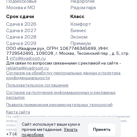
Подмосковье
Недорогие
Москва и МО
Рядом парк
Срок сдачи
Класс
Сдача в 2026
Комфорт
Сдача в 2027
Бизнес
Сдача в 2028
Эконом
Сдача в 2029
Премиум
ООО «Квадрум.ру», ОГРН: 1067746345699, ИНН:
7729542491, 109028, г. Москва, Тессинский пер., д. 5, стр.
1
info@kvadroom.ru
Для связи по вопросам связанными с рекламой на сайте -
reklama@kvadroom.ru
Согласие на обработку персональных данных и политика
конфиденциальности
Пользовательское соглашение
Согласие на получение информационных и рекламных
рассылок
Правила применения рекомендательных технологий
Карта сайта
На сайте применяются рекомендательные технологии предоставления
информации на основе сбора, систематизации и анализа сведений,
Сайт использует ваши куки и
относящихся к предпочтениям пользователей сети «Интернет»,
прочие метаданные.
Узнать
Принять
находящихся на территории Российской Федерации.
+7 (495) 157-88-80
подробнее