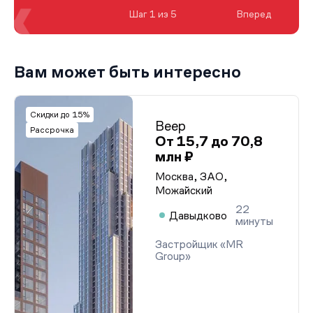
Шаг 1 из 5
Вперед
Вам может быть интересно
Скидки до 15%
Веер
Рассрочка
От 15,7 до 70,8
млн ₽
Москва, ЗАО,
Можайский
22
Давыдково
минуты
Застройщик «MR
Group»