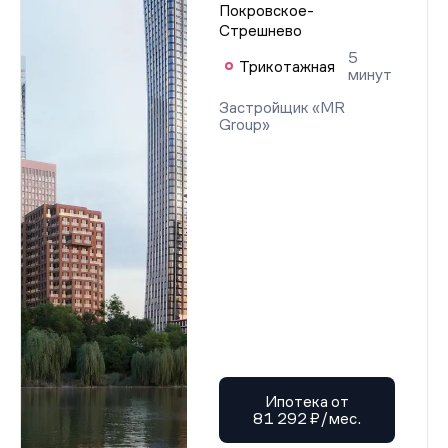
Покровское-
Стрешнево
5
Трикотажная
минут
Застройщик «MR
Group»
Ипотека от
81 292 ₽/мес.