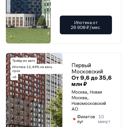
Ипотека от
26 908 ₽/мес.
Трейд-ин авто
Первый
Ипотека 12,49% на весь
Московский
срок
От 9,6 до 35,6
+6
млн ₽
Москва, Новая
Москва,
Новомосковский
АО
Филатов
10
луг
минут