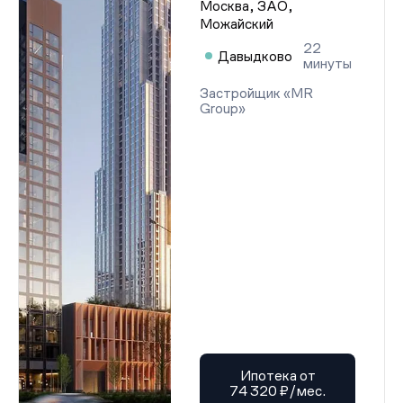
Москва, ЗАО,
Можайский
22
Давыдково
минуты
Застройщик «MR
Group»
Ипотека от
74 320 ₽/мес.