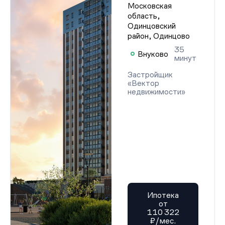
Московская
область,
Одинцовский
район, Одинцово
35
Внуково
минут
Застройщик
«Вектор
недвижимости»
Ипотека
от
110 322
₽/мес.