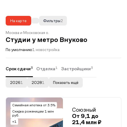
На карте
Фильтры
2
Москва и Московская о.
Студии у метро Внуково
По умолчанию
1 новостройка
3
1
3
Срок сдачи
Отделка
Застройщики
2026
1
2028
1
Показать ещё
Семейная ипотека от 3.5%
Союзный
Скидка роженицам 1 млн
От 9,1 до
руб.
21,4 млн ₽
+1