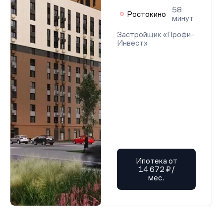
58
Ростокино
минут
Застройщик «Профи-
Инвест»
Ипотека от
14 672 ₽/
мес.