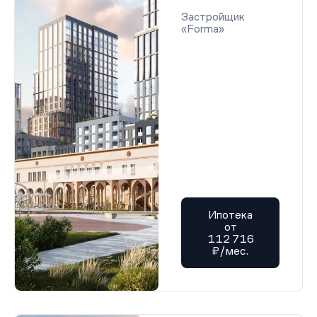
Застройщик
«Forma»
Ипотека
от
112 716
₽/мес.