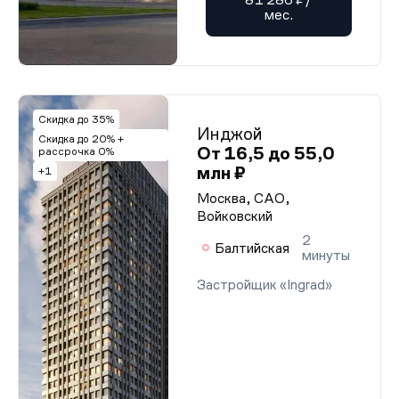
мес.
Скидка до 35%
Инджой
Скидка до 20% +
От 16,5 до 55,0
рассрочка 0%
млн ₽
+1
Москва, САО,
Войковский
2
Балтийская
минуты
Застройщик «Ingrad»