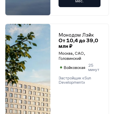
мес.
Монодом Лэйк
От 10,4 до 39,0
млн ₽
Москва, САО,
Головинский
25
Войковская
минут
Застройщик «Sun
Development»