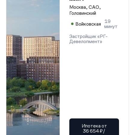
Москва, САО,
Головинский
19
Войковская
минут
Застройщик «РГ-
Девелопмент»
Ипотека от
36 654 ₽/