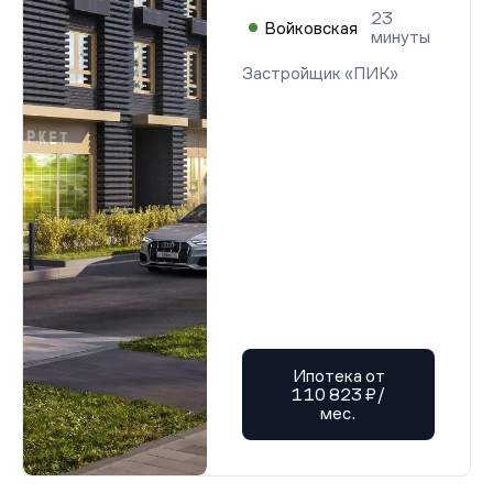
23
Войковская
минуты
Застройщик «ПИК»
Ипотека от
110 823 ₽/
мес.