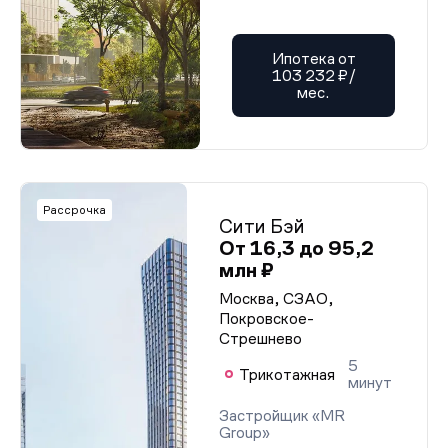
Ипотека от
103 232 ₽/
мес.
Рассрочка
Сити Бэй
От 16,3 до 95,2
млн ₽
Москва, СЗАО,
Покровское-
Стрешнево
5
Трикотажная
минут
Застройщик «MR
Group»