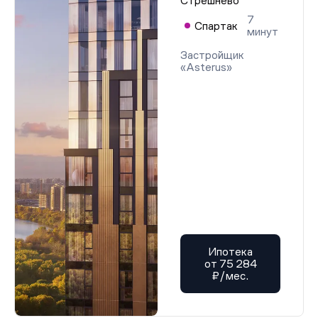
Стрешнево
7
Спартак
минут
Застройщик
«Asterus»
Ипотека
от 75 284
₽/мес.