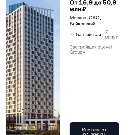
От 16,9 до 50,9
млн ₽
Москва, САО,
Войковский
7
Балтийская
минут
Застройщик «Level
Group»
Ипотека от
81 286 ₽/