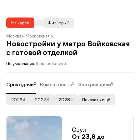
На карте
Фильтры
2
Москва и Московская о.
Новостройки у метро Войковская
с готовой отделкой
По умолчанию
4 новостройки
5
5
8
Срок сдачи
Комнатность
Застройщики
2026
4
2027
3
2028
2
Показать ещё
Соул
От 23,8 до