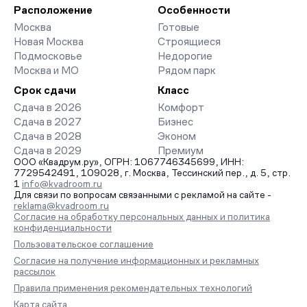
организует просмотр и поможет одобрить ипотеку по
Расположение
Особенности
минимальной ставке. Чтобы зафиксировать цену, оставьте
Москва
Готовые
заявку на обратный звонок.
Новая Москва
Строящиеся
Подмосковье
Недорогие
Москва и МО
Рядом парк
Срок сдачи
Класс
Сдача в 2026
Комфорт
Сдача в 2027
Бизнес
Сдача в 2028
Эконом
Сдача в 2029
Премиум
ООО «Квадрум.ру», ОГРН: 1067746345699, ИНН:
7729542491, 109028, г. Москва, Тессинский пер., д. 5, стр.
1
info@kvadroom.ru
Для связи по вопросам связанными с рекламой на сайте -
reklama@kvadroom.ru
Согласие на обработку персональных данных и политика
конфиденциальности
Пользовательское соглашение
Согласие на получение информационных и рекламных
рассылок
Правила применения рекомендательных технологий
Карта сайта