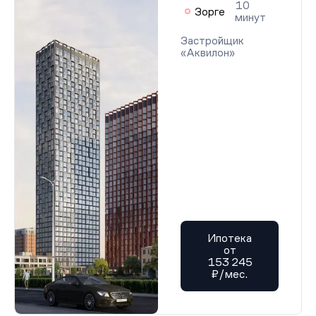
10
Зорге
минут
Застройщик
«Аквилон»
Ипотека
от
153 245
₽/мес.