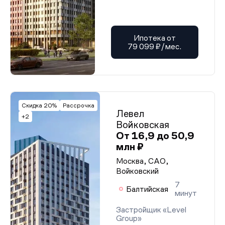
Ипотека от
79 099 ₽/мес.
Скидка 20%
Рассрочка
Левел
+2
Войковская
От 16,9 до 50,9
млн ₽
Москва, САО,
Войковский
7
Балтийская
минут
Застройщик «Level
Group»