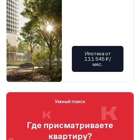
Ипотека от
111 545 ₽/
мес.
Умный поиск
Где присматриваете
квартиру?