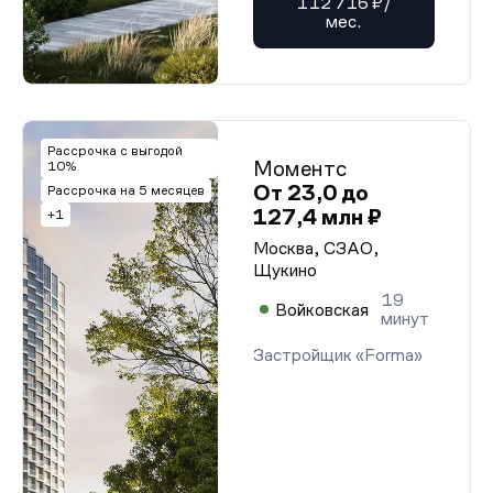
112 716 ₽/
мес.
Рассрочка с выгодой
Моментс
10%
От 23,0 до
Рассрочка на 5 месяцев
127,4 млн ₽
+1
Москва, СЗАО,
Щукино
19
Войковская
минут
Застройщик «Forma»