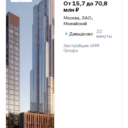
От 15,7 до 70,8
млн ₽
Москва, ЗАО,
Можайский
22
Давыдково
минуты
Застройщик «MR
Group»