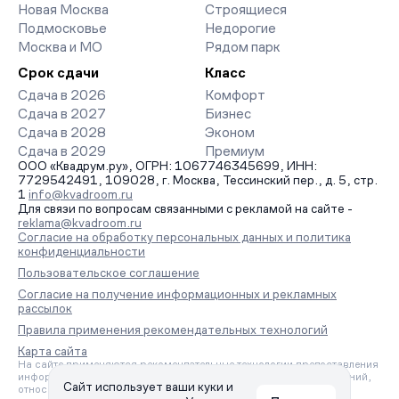
Новая Москва
Строящиеся
Подмосковье
Недорогие
Москва и МО
Рядом парк
Срок сдачи
Класс
Сдача в 2026
Комфорт
Сдача в 2027
Бизнес
Сдача в 2028
Эконом
Сдача в 2029
Премиум
ООО «Квадрум.ру», ОГРН: 1067746345699, ИНН:
7729542491, 109028, г. Москва, Тессинский пер., д. 5, стр.
1
info@kvadroom.ru
Для связи по вопросам связанными с рекламой на сайте -
reklama@kvadroom.ru
Согласие на обработку персональных данных и политика
конфиденциальности
Пользовательское соглашение
Согласие на получение информационных и рекламных
рассылок
Правила применения рекомендательных технологий
Карта сайта
На сайте применяются рекомендательные технологии предоставления
информации на основе сбора, систематизации и анализа сведений,
Сайт использует ваши куки и
относящихся к предпочтениям пользователей сети «Интернет»,