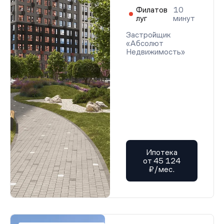
Филатов
10
луг
минут
Застройщик
«Абсолют
Недвижимость»
Ипотека
от 45 124
₽/мес.