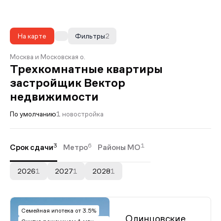
На карте
Фильтры
2
Москва и Московская о.
Трехкомнатные квартиры
застройщик Вектор
недвижимости
По умолчанию
1 новостройка
3
6
1
Срок сдачи
Метро
Районы МО
2026
1
2027
1
2028
1
Семейная ипотека от 3.5%
Одинцовские