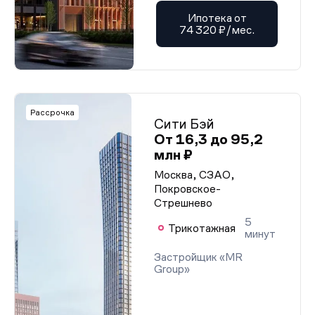
Ипотека от
74 320 ₽/мес.
Рассрочка
Сити Бэй
От 16,3 до 95,2
млн ₽
Москва, СЗАО,
Покровское-
Стрешнево
5
Трикотажная
минут
Застройщик «MR
Group»