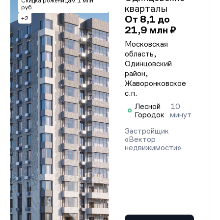
Скидка роженицам 1 млн
кварталы
руб.
От 8,1 до
+2
21,9 млн ₽
Московская
область,
Одинцовский
район,
Жаворонковское
с.п.
Лесной
10
Городок
минут
Застройщик
«Вектор
недвижимости»