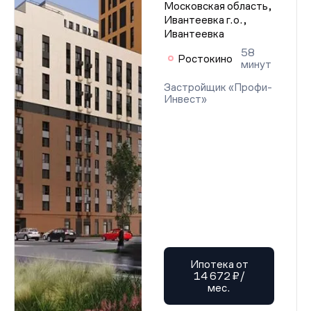
Московская область,
Ивантеевка г.о.,
Ивантеевка
58
Ростокино
минут
Застройщик «Профи-
Инвест»
Ипотека от
14 672 ₽/
мес.