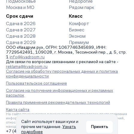
Подмосковье
Недорогие
Москва и МО
Рядом парк
Срок сдачи
Класс
Сдача в 2026
Комфорт
Сдача в 2027
Бизнес
Сдача в 2028
Эконом
Сдача в 2029
Премиум
ООО «Квадрум.ру», ОГРН: 1067746345699, ИНН:
7729542491, 109028, г. Москва, Тессинский пер., д. 5, стр.
1
info@kvadroom.ru
Для связи по вопросам связанными с рекламой на сайте -
reklama@kvadroom.ru
Согласие на обработку персональных данных и политика
конфиденциальности
Пользовательское соглашение
Согласие на получение информационных и рекламных
рассылок
Правила применения рекомендательных технологий
Карта сайта
На сайте применяются рекомендательные технологии предоставления
информации на основе сбора, систематизации и анализа сведений,
Сайт использует ваши куки и
относящихся к предпочтениям пользователей сети «Интернет»,
прочие метаданные.
Узнать
Принять
находящихся на территории Российской Федерации.
+7 (495) 157-88-80
подробнее