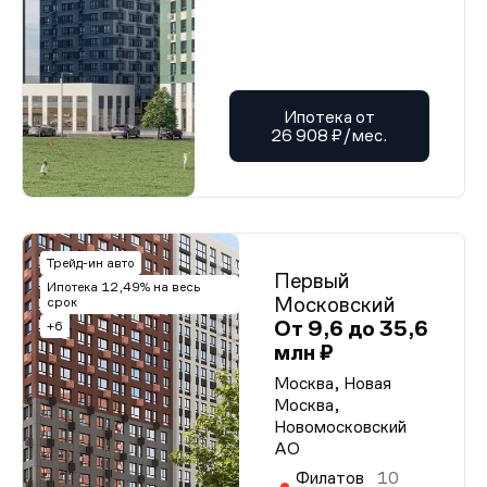
Ипотека от
26 908 ₽/мес.
Трейд-ин авто
Первый
Ипотека 12,49% на весь
Московский
срок
От 9,6 до 35,6
+6
млн ₽
Москва, Новая
Москва,
Новомосковский
АО
Филатов
10