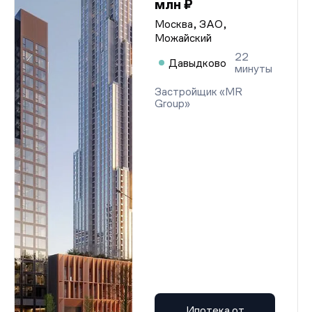
млн ₽
Москва, ЗАО,
Можайский
22
Давыдково
минуты
Застройщик «MR
Group»
Ипотека от