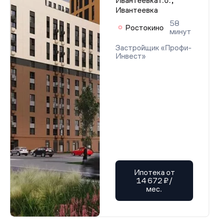
Ивантеевка г.о.,
Ивантеевка
58
Ростокино
минут
Застройщик «Профи-
Инвест»
Ипотека от
14 672 ₽/
мес.