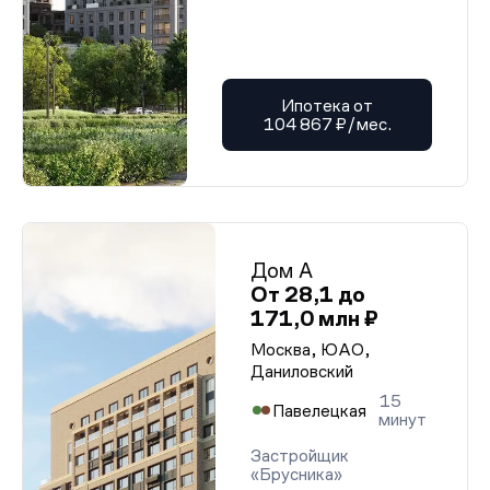
Ипотека от
104 867 ₽/мес.
Дом А
От 28,1 до
171,0 млн ₽
Москва, ЮАО,
Даниловский
15
Павелецкая
минут
Застройщик
«Брусника»