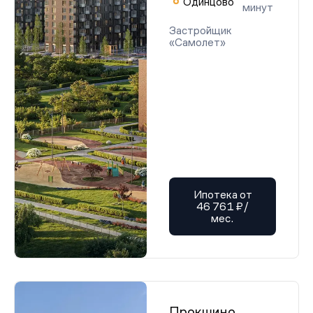
Одинцово
минут
Застройщик
«Самолет»
Ипотека от
46 761 ₽/
мес.
Прокшино