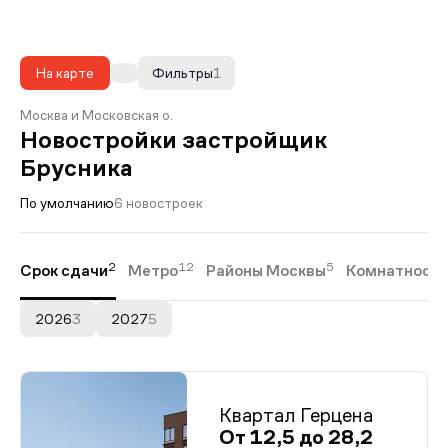
На карте
Фильтры
1
Москва и Московская о.
Новостройки застройщик
Брусника
По умолчанию
6 новостроек
2
12
5
Срок сдачи
Метро
Районы Москвы
Комнатность
2026
3
2027
5
Квартал Герцена
От 12,5 до 28,2