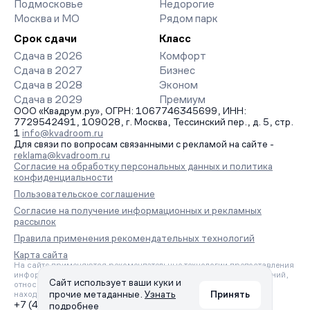
Подмосковье
Недорогие
Москва и МО
Рядом парк
Срок сдачи
Класс
Сдача в 2026
Комфорт
Сдача в 2027
Бизнес
Сдача в 2028
Эконом
Сдача в 2029
Премиум
ООО «Квадрум.ру», ОГРН: 1067746345699, ИНН:
7729542491, 109028, г. Москва, Тессинский пер., д. 5, стр.
1
info@kvadroom.ru
Для связи по вопросам связанными с рекламой на сайте -
reklama@kvadroom.ru
Согласие на обработку персональных данных и политика
конфиденциальности
Пользовательское соглашение
Согласие на получение информационных и рекламных
рассылок
Правила применения рекомендательных технологий
Карта сайта
На сайте применяются рекомендательные технологии предоставления
информации на основе сбора, систематизации и анализа сведений,
Сайт использует ваши куки и
относящихся к предпочтениям пользователей сети «Интернет»,
прочие метаданные.
Узнать
Принять
находящихся на территории Российской Федерации.
+7 (495) 157-88-80
подробнее