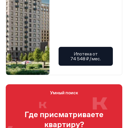
Ипотека от
74 548 ₽/мес.
Умный поиск
Где присматриваете
квартиру?