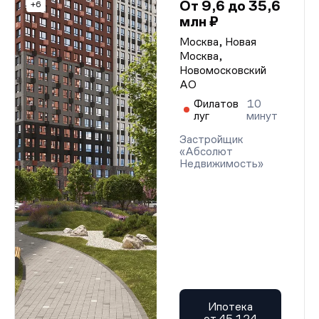
От 9,6 до 35,6
+6
млн ₽
Москва, Новая
Москва,
Новомосковский
АО
Филатов
10
луг
минут
Застройщик
«Абсолют
Недвижимость»
Ипотека
от 45 124