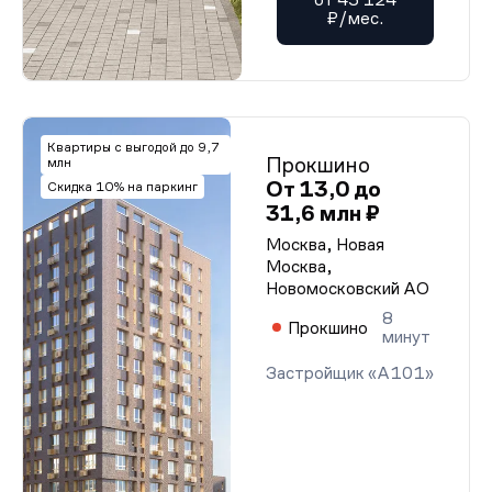
₽/мес.
Квартиры с выгодой до 9,7
Прокшино
млн
От 13,0 до
Скидка 10% на паркинг
31,6 млн ₽
Москва, Новая
Москва,
Новомосковский АО
8
Прокшино
минут
Застройщик «А101»