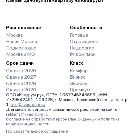
Как выгодно купить квартиру на Квадрум?
259 руб. ниже прошлого месяца.
страницах ЖК доступны отзывы жильцов о качестве
строительства, интерактивный генплан корпусов, сроки
Мы работаем без наценок по официальным ценам
сдачи, особенности благоустройства дворов и паркингов.
девелоперов, включая закрытые старты продаж и скидки.
База обновляется напрямую от застройщиков.
Наш эксперт бесплатно подберет ЖК под ваш бюджет,
организует просмотр и поможет одобрить ипотеку по
Расположение
Особенности
минимальной ставке. Чтобы зафиксировать цену, оставьте
Москва
Готовые
заявку на обратный звонок.
Новая Москва
Строящиеся
Подмосковье
Недорогие
Москва и МО
Рядом парк
Срок сдачи
Класс
Сдача в 2026
Комфорт
Сдача в 2027
Бизнес
Сдача в 2028
Эконом
Сдача в 2029
Премиум
ООО «Квадрум.ру», ОГРН: 1067746345699, ИНН:
7729542491, 109028, г. Москва, Тессинский пер., д. 5, стр.
1
info@kvadroom.ru
Для связи по вопросам связанными с рекламой на сайте -
reklama@kvadroom.ru
Согласие на обработку персональных данных и политика
конфиденциальности
Пользовательское соглашение