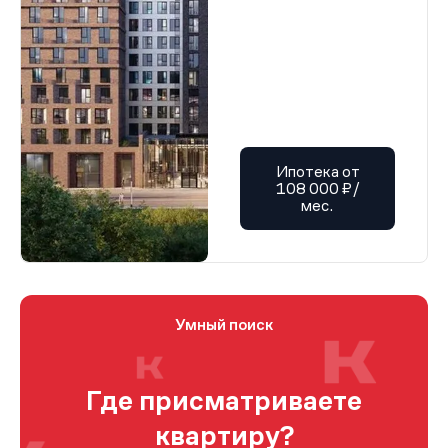
Ипотека от
108 000 ₽/
мес.
Умный поиск
Где присматриваете
квартиру?