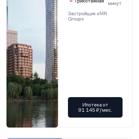
Трикотажная
минут
Застройщик «MR
Group»
Ипотека от
91 145 ₽/мес.