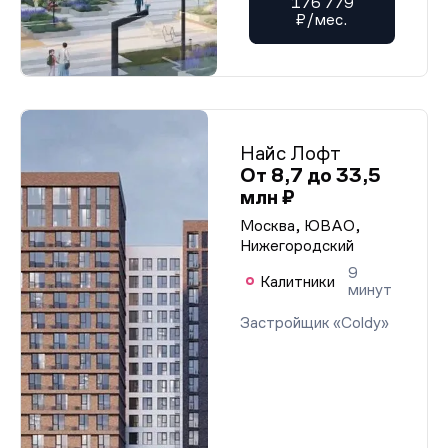
176 779
₽/мес.
Найс Лофт
От 8,7 до 33,5
млн ₽
Москва, ЮВАО,
Нижегородский
9
Калитники
минут
Застройщик «Coldy»