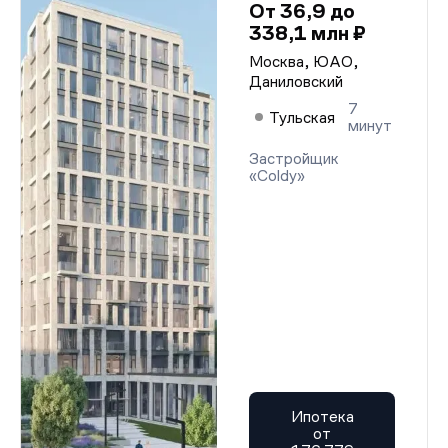
От 36,9 до
338,1 млн ₽
Москва, ЮАО,
Даниловский
7
Тульская
минут
Застройщик
«Coldy»
Ипотека
от