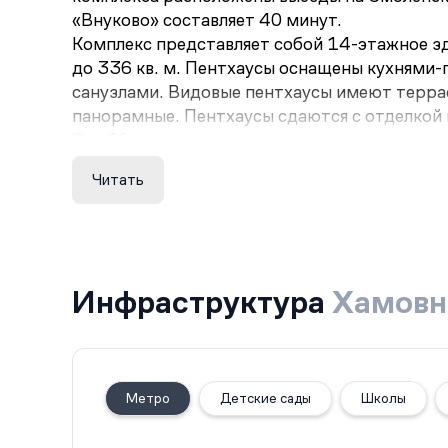
«Внуково» составляет 40 минут.
Комплекс представляет собой 14-этажное зд
до 336 кв. м. Пентхаусы оснащены кухнями
санузлами. Видовые пентхаусы имеют террас
панорамные. Пентхаусы сдаются с отделкой 
В лобби комплекса предусмотрены коворкин
комнаты, фитнес-центр, спа и другие услуг
Читать
мотоциклов и зелёной зоной с фитостенами.
Внутренний двор будет озеленён, здесь по
комплексом находятся Девичье поле, музей-
стадион «Лужники» и парк «Мастер Панин», 
Инфраструктура
Хамовн
Метро
Детские сады
Школы