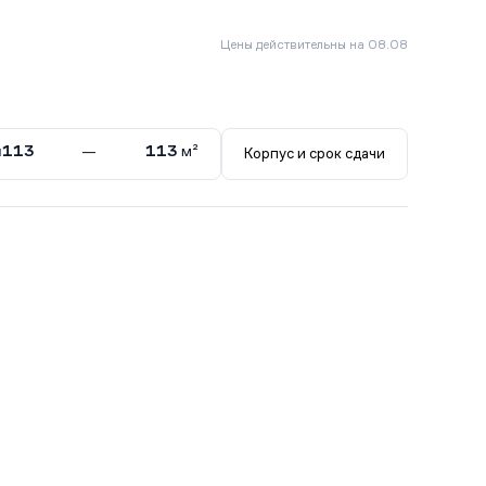
Цены действительны на 08.08
ы
113
—
113
м²
Корпус и срок сдачи