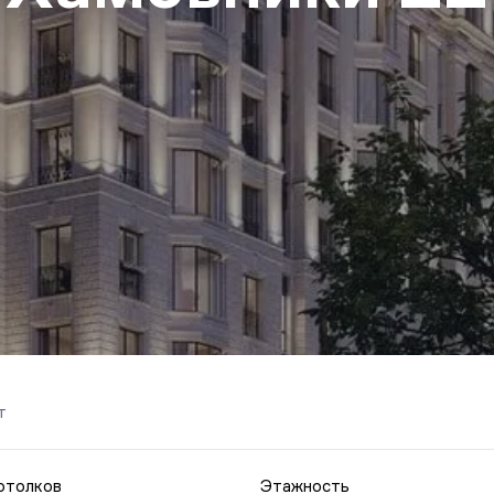
т
отолков
Этажность