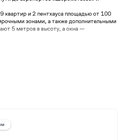
49 квартир и 2 пентхауса площадью от 100
тирочными зонами, а также дополнительными
ают 5 метров в высоту, а окна —
ж-зоны, многофункциональные детские
ркинг, оснащённый келлерами, местами для
 и плодовыми деревьями. Рядом с
ской набережной и усадьба Трубецких,
ом