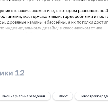
ание в классическом стиле, в котором расположено 
-гостиными, мастер-спальнями, гардеробными и пос
ы, дровяные камины и бассейны, а их потолки достиг
по индивидуальному дизайну в классическом стиле.
г, ресторан, библиотека с редкими изданиями, лаун
и. Бесшумные лифты спускаются в многоуровневый па
явится фонтан необычной формы, окружённый цветами
усадьба Льва Толстого, смотровая площадка у Ростов
а также зоопарк у Воробьёвых гор.
ики 12
Высшие учебные заведения
Спорт
Новостройки ряд