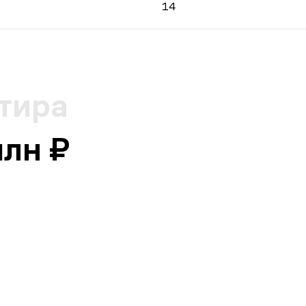
14
тира
млн ₽
а