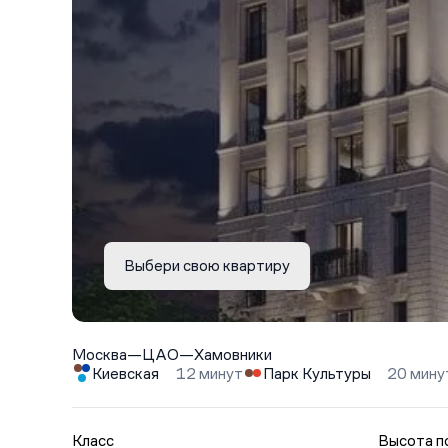
Выбери свою квартиру
Москва
—
ЦАО
—
Хамовники
Киевская
12 минут
Парк Культуры
20 мину
Класс
Высота п