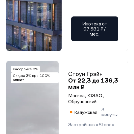
Ипотека от
97 581 ₽/
мес.
Рассрочка 0%
Стоун Грэйн
Скидка 3% при 100%
От 22,3 до 136,3
оплате
млн ₽
Москва, ЮЗАО,
Обручевский
3
Калужская
минуты
Застройщик «Stone»