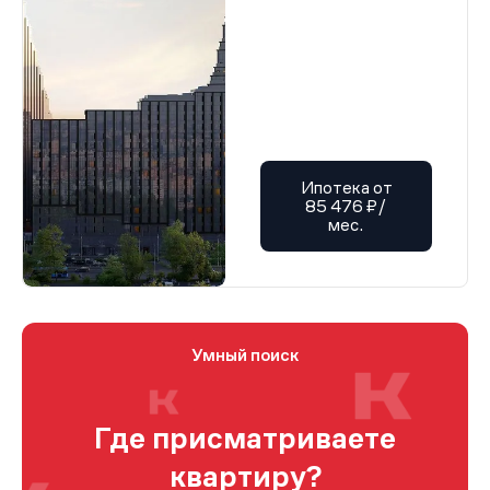
Ипотека от
85 476 ₽/
мес.
Умный поиск
Где присматриваете
квартиру?