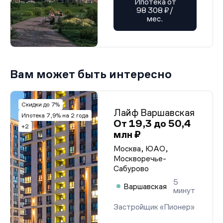
Ипотека от
98 308 ₽/
мес.
Вам может быть интересно
Скидки до 7%
Лайф Варшавская
Ипотека 7,9% на 2 года
От 19,3 до 50,4
+2
млн ₽
Москва, ЮАО,
Москворечье-
Сабурово
5
Варшавская
минут
Застройщик «Пионер»