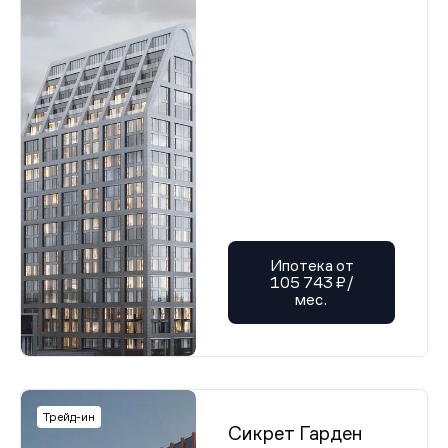
Ипотека от
105 743 ₽/
мес.
Трейд-ин
Сикрет Гарден