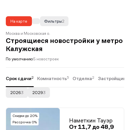
На карте
Фильтры
2
Москва и Московская о.
Строящиеся новостройки у метро
Калужская
По умолчанию
5 новостроек
2
5
2
Срок сдачи
Комнатность
Отделка
Застройщики
2026
3
2029
3
Скидки до 20%
Наметкин Тауэр
Рассрочка 0%
От 11,7 до 48,9